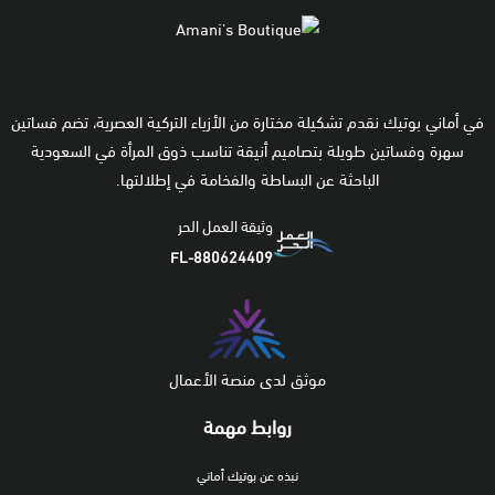
في أماني بوتيك نقدم تشكيلة مختارة من الأزياء التركية العصرية، تضم فساتين
سهرة وفساتين طويلة بتصاميم أنيقة تناسب ذوق المرأة في السعودية
الباحثة عن البساطة والفخامة في إطلالتها.
وثيقة العمل الحر
FL-880624409
موثق لدى منصة الأعمال
روابط مهمة
نبذه عن بوتيك أماني