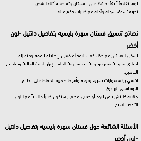
نوفر تغليفاً أنيقاً يحافظ على الفستان وتفاصيله أثناء الشحن.
تجربة تسوق سهلة وآمنة مع خيارات دفع مرنة.
نصائح تنسيق فستان سهرة بليسيه بتفاصيل دانتيل -لون
أخضر
نسقي الفستان مع حذاء كعب نيود أو ذهبي لإطلالة ناعمة ومتوازنة.
اختاري تسريحة شعر مرفوعة أو مسحوبة للخلف لإبراز الياقة العالية وتفاصيل
الدانتيل.
اكتفي بإكسسوارات ذهبية رقيقة وأقراط صغيرة للحفاظ على الطابع
الرومانسي الهادئ.
حقيبة كلاتش بلون نيود أو ذهبي مطفي ستكون خياراً مناسباً مع اللون
الأخضر السيج.
الأسئلة الشائعة حول فستان سهرة بليسيه بتفاصيل دانتيل
-لون أخضر