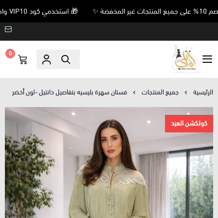
🎁 استخدمي كود VIP10 واحصلي على خصم 10% على جميع المنتجات غير المخفضة ✨
0
Amani’s Boutique
الرئيسية
جميع المنتجات
فستان سهرة بليسيه بتفاصيل دانتيل -لون أخضر
كولكشن العيد