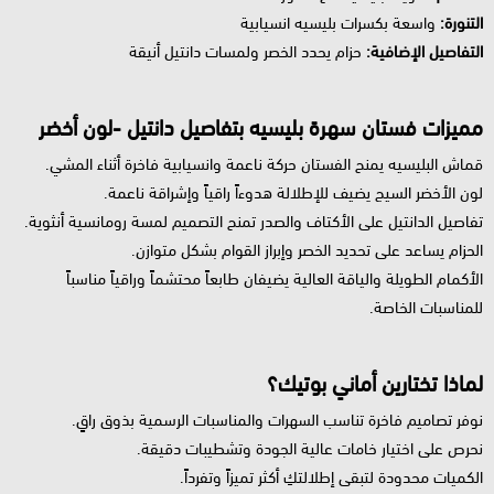
التنورة:
واسعة بكسرات بليسيه انسيابية
التفاصيل الإضافية:
حزام يحدد الخصر ولمسات دانتيل أنيقة
مميزات فستان سهرة بليسيه بتفاصيل دانتيل -لون أخضر
قماش البليسيه يمنح الفستان حركة ناعمة وانسيابية فاخرة أثناء المشي.
لون الأخضر السيج يضيف للإطلالة هدوءاً راقياً وإشراقة ناعمة.
تفاصيل الدانتيل على الأكتاف والصدر تمنح التصميم لمسة رومانسية أنثوية.
الحزام يساعد على تحديد الخصر وإبراز القوام بشكل متوازن.
الأكمام الطويلة والياقة العالية يضيفان طابعاً محتشماً وراقياً مناسباً
للمناسبات الخاصة.
لماذا تختارين أماني بوتيك؟
نوفر تصاميم فاخرة تناسب السهرات والمناسبات الرسمية بذوق راقٍ.
نحرص على اختيار خامات عالية الجودة وتشطيبات دقيقة.
الكميات محدودة لتبقى إطلالتكِ أكثر تميزاً وتفرداً.