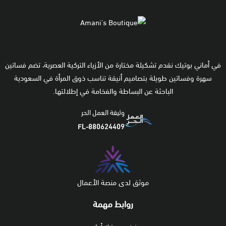
في أماني بوتيك نقدم تشكيلة مختارة من الأزياء التركية العصرية، تضم فساتين
سهرة وفساتين طويلة بتصاميم أنيقة تناسب ذوق المرأة في السعودية
الباحثة عن البساطة والفخامة في إطلالتها.
وثيقة العمل الحر
FL-880624409
موثق لدى منصة الأعمال
روابط مهمة