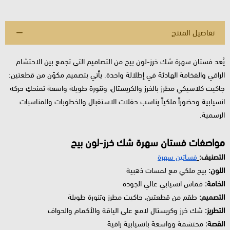
تفاصيل المنتج
يُعد فستان سهرة شك خرز-لون بيج من التصاميم التي تجمع بين الاحتشام
الراقي والفخامة الهادئة في إطلالة واحدة. يأتي بتصميم مكوّن من قطعتين:
جاكيت كلاسيكي مطرز بالخرز والكريستال، وتنورة طويلة واسعة تمنحكِ حركة
انسيابية وحضوراً ملكياً يناسب حفلات الاستقبال والخطوبات والمناسبات
الرسمية.
مواصفات فستان سهرة شك خرز-لون بيج
التصنيف:
فساتين سهرة
اللون:
بيج ملكي مع لمسات ذهبية
الخامة:
قماش انسيابي عالي الجودة
التصميم:
طقم من قطعتين، جاكيت مطرز وتنورة طويلة
التطريز:
شك خرز وكريستال لامع على الياقة والأكمام والحواف
القصة:
محتشمة وواسعة بانسيابية راقية