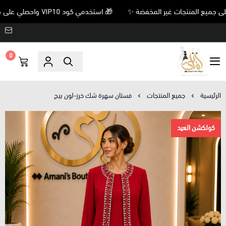
🎁 استخدمي كود VIP10 واحصلي على خصم 10% على جميع المنتجات غير المخفضة ✨
0
Amani’s Boutique
الرئيسية
جميع المنتجات
فستان سهرة شك خرز-لون بيج
كولكشن العيد