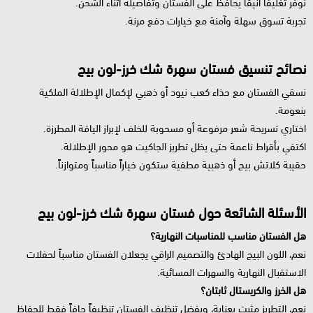
نوفر تغليفاً أنيقاً يحافظ على الفستان وتفاصيله أثناء الشحن.
تجربة تسوق سهلة وآمنة مع خيارات دفع مرنة.
نصائح تنسيق فستان سهرة شك خرز-لون بيج
نسقي الفستان مع حذاء كعب نيود أو ذهبي لإكمال الإطلالة الملكية
بنعومة.
اختاري تسريحة شعر مرفوعة أو مسحوبة للخلف لإبراز الياقة المطرزة.
اكتفي بأقراط ناعمة حتى يظل تطريز الجاكيت هو محور الإطلالة.
حقيبة كلاتش بيج أو ذهبية مطفية ستكون خياراً مناسباً ومتوازناً.
الأسئلة الشائعة حول فستان سهرة شك خرز-لون بيج
هل الفستان مناسب للمناسبات النهارية؟
نعم، اللون البيج الهادئ والتصميم الراقي يجعلان الفستان مناسباً لحفلات
الاستقبال النهارية والسهرات المسائية.
هل الخرز والكريستال ثابتان؟
نعم، التطريز مثبت بعناية، ويفضل تنظيف الفستان تنظيفاً جافاً فقط للحفاظ