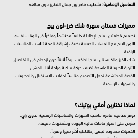
التفاصيل الإضافية:
تشطيب فاخر يبرز جمال التطريز دون مبالغة
مميزات فستان سهرة شك خرز-لون بيج
تصميم قطعتين يمنح الإطلالة طابعاً محتشماً وفاخراً في الوقت نفسه.
اللون البيج مع اللمسات الذهبية يضيف إشراقة ناعمة تناسب المناسبات
الراقية.
شك الخرز والكريستال يمنح الجاكيت بريقاً أنيقاً دون ازدحام في التفاصيل.
التنورة الطويلة الواسعة تضيف حركة ملكية وراحة أثناء المشي.
القصة المحتشمة تجعل التصميم مناسباً لحفلات الاستقبال والخطوبات
والسهرات الرسمية.
لماذا تختارين أماني بوتيك؟
نوفر تصاميم فاخرة تناسب السهرات والمناسبات الرسمية بذوق راقٍ.
نحرص على اختيار خامات عالية الجودة وتشطيبات دقيقة.
الكميات محدودة لتبقى إطلالتكِ أكثر تميزاً وتفرداً.