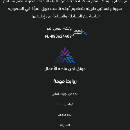
في أماني بوتيك نقدم تشكيلة مختارة من الأزياء التركية العصرية، تضم فساتين
سهرة وفساتين طويلة بتصاميم أنيقة تناسب ذوق المرأة في السعودية
الباحثة عن البساطة والفخامة في إطلالتها.
وثيقة العمل الحر
FL-880624409
موثق لدى منصة الأعمال
روابط مهمة
نبذه عن بوتيك أماني
تواصل معنا
زياره فروعنا
المدونة