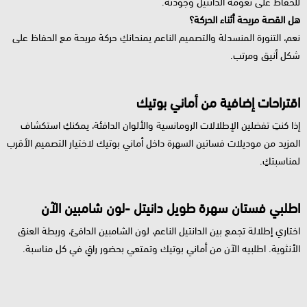
للحفاظ على نعومة الدانتيل وجودته.
هل القصة مريحة أثناء الحركة؟
نعم، التنورة المنسدلة والتصميم الناعم يمنحانكِ حركة مريحة مع الحفاظ على
شكل أنيق ومرتب.
اقتراحات إضافية من أماني بوتيك
إذا كنتِ تفضلين الإطلالات الرومانسية والألوان الدافئة، يمكنكِ استكشاف
المزيد من موديلات فساتين السهرة داخل أماني بوتيك لاختيار التصميم الأقرب
لمناسبتكِ.
اطلبي فستان سهرة طويل دانيتل -لون شامبين الآن
اختاري إطلالة تجمع بين الدانتيل الناعم، لون الشامبين الدافئ، وربطة العنق
الأنثوية. اطلبيه الآن من أماني بوتيك وتمتعي بحضور راقٍ في كل مناسبة.