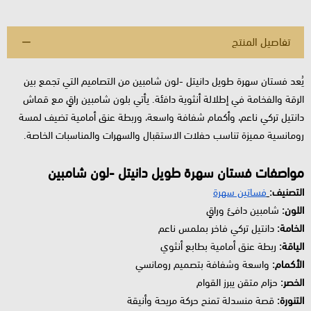
تفاصيل المنتج
يُعد فستان سهرة طويل دانيتل -لون شامبين من التصاميم التي تجمع بين
الرقة والفخامة في إطلالة أنثوية دافئة. يأتي بلون شامبين راقٍ مع قماش
دانتيل تركي ناعم، وأكمام شفافة واسعة، وربطة عنق أمامية تضيف لمسة
رومانسية مميزة تناسب حفلات الاستقبال والسهرات والمناسبات الخاصة.
مواصفات فستان سهرة طويل دانيتل -لون شامبين
التصنيف:
فساتين سهرة
اللون:
شامبين دافئ وراقٍ
الخامة:
دانتيل تركي فاخر بملمس ناعم
الياقة:
ربطة عنق أمامية بطابع أنثوي
الأكمام:
واسعة وشفافة بتصميم رومانسي
الخصر:
حزام متقن يبرز القوام
التنورة:
قصة منسدلة تمنح حركة مريحة وأنيقة