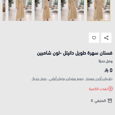
فستان سهرة طويل دانيتل -لون شامبين
وصل حديثا
0
جلابيات أخرى مميزة ,
جميع منتجات بوتيك أماني ,
وصل حديثا ,
نفدت الكمية
المتبقي
0