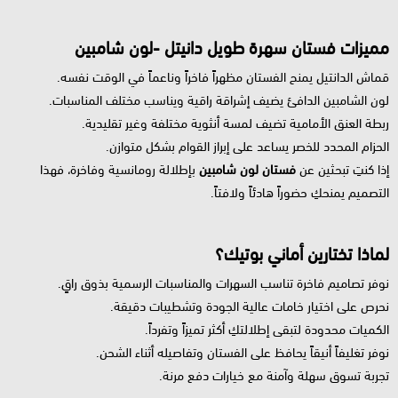
مميزات فستان سهرة طويل دانيتل -لون شامبين
قماش الدانتيل يمنح الفستان مظهراً فاخراً وناعماً في الوقت نفسه.
لون الشامبين الدافئ يضيف إشراقة راقية ويناسب مختلف المناسبات.
ربطة العنق الأمامية تضيف لمسة أنثوية مختلفة وغير تقليدية.
الحزام المحدد للخصر يساعد على إبراز القوام بشكل متوازن.
إذا كنتِ تبحثين عن
فستان لون شامبين
بإطلالة رومانسية وفاخرة، فهذا
التصميم يمنحكِ حضوراً هادئاً ولافتاً.
لماذا تختارين أماني بوتيك؟
نوفر تصاميم فاخرة تناسب السهرات والمناسبات الرسمية بذوق راقٍ.
نحرص على اختيار خامات عالية الجودة وتشطيبات دقيقة.
الكميات محدودة لتبقى إطلالتكِ أكثر تميزاً وتفرداً.
نوفر تغليفاً أنيقاً يحافظ على الفستان وتفاصيله أثناء الشحن.
تجربة تسوق سهلة وآمنة مع خيارات دفع مرنة.