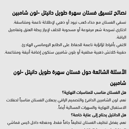
نصائح تنسيق فستان سهرة طويل دانيتل -لون شامبين
نسقي الفستان مع حذاء كعب نيود أو ذهبي لإطلالة ناعمة ومتناسقة.
اختاري تسريحة شعر مرفوعة أو مسحوبة للخلف لإبراز ربطة العنق وتفاصيل
الياقة.
اكتفي بأقراط لؤلؤية ناعمة للحفاظ على الطابع الرومانسي الهادئ.
حقيبة كلاتش ذهبية مطفية أو بلون شامبين ستكون إضافة أنيقة ومتناغمة.
الأسئلة الشائعة حول فستان سهرة طويل دانيتل -لون
شامبين
هل الفستان مناسب للمناسبات النهارية؟
نعم، لون الشامبين الدافئ والتصميم الراقي يجعلان الفستان مناسباً لحفلات
الاستقبال النهارية والسهرات المسائية أيضاً.
هل الدانتيل يحتاج إلى عناية خاصة؟
نعم، يفضل تنظيف الفستان تنظيفاً جافاً فقط، وحفظه داخل كيس قماشي