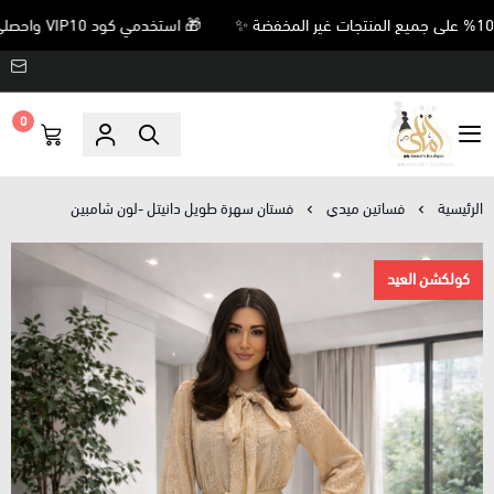
🎁 استخدمي كود VIP10 واحصلي على خصم 10% على جميع المنتجات غير المخفضة ✨
0
Amani’s Boutique
الرئيسية
فساتين ميدي
فستان سهرة طويل دانيتل -لون شامبين
كولكشن العيد