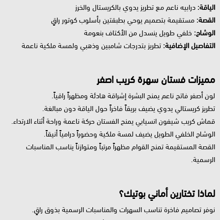
الياقة:
درابيه ناعم مع تطريز يدوي بالكريستال والخرز
القصة:
مستقيمة بتصميم يوحي بطبقتين بأسلوب كوتور راقٍ
الوشاح:
خلفي طويل ينسدل من الأكتاف بنعومة
التفاصيل الإضافية:
تطريز بتدرجات شامبين وذهبي ولمسة ملكية ناعمة
مميزات فستان سهرة كريب اصفر
لون أصفر فاتح ناعم يمنح البشرة إشراقة هادئة ومظهراً راقياً.
تطريز كريستالي يدوي يضيف بريقاً فاخراً حول الياقة دون مبالغة.
قماش كريب شيفون انسيابي يمنح الفستان حركة ناعمة وراحة أثناء الارتداء.
الوشاح الخلفي الطويل يضيف لمسة ملكية وحضوراً درامياً أنيقاً.
القصة المستقيمة تمنح القوام مظهراً مرتباً ومتوازناً يناسب المناسبات
الرسمية.
لماذا تختارين أماني بوتيك؟
نوفر تصاميم فاخرة تناسب السهرات والمناسبات الرسمية بذوق راقٍ.