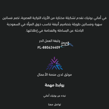
في أماني بوتيك نقدم تشكيلة مختارة من الأزياء التركية العصرية، تضم فساتين
سهرة وفساتين طويلة بتصاميم أنيقة تناسب ذوق المرأة في السعودية
الباحثة عن البساطة والفخامة في إطلالتها.
وثيقة العمل الحر
FL-880624409
موثق لدى منصة الأعمال
روابط مهمة
نبذه عن بوتيك أماني
تواصل معنا