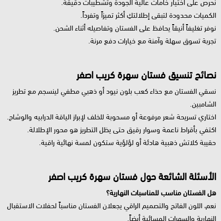
نحرص على اختيار خامات عالية الجودة وتشطيبات دقيقة.
الكميات محدودة لتبقى إطلالتكِ أكثر تميزاً وتفرداً.
نوفر تغليفاً أنيقاً يحافظ على الفستان وتفاصيله أثناء الشحن.
تجربة تسوق سهلة وآمنة مع خيارات دفع مرنة.
نصائح تنسيق فستان سهرة كريب اصفر
نسقي الفستان مع حذاء كعب بلون نيود أو ذهبي مطفي لينسجم مع تطريز
الشامبين.
اختاري تسريحة شعر مرفوعة أو مسحوبة للخلف لإبراز الياقة الدرابيه والوشاح.
اكتفي بأقراط ناعمة وسوار رقيق حتى يظل التطريز هو محور الإطلالة.
حقيبة كلاتش ذهبية هادئة أو لؤلؤية ستكون لمسة نهائية راقية.
الأسئلة الشائعة حول فستان سهرة كريب اصفر
هل الفستان مناسب للمناسبات النهارية؟
نعم، اللون الفاتح والتصميم الراقي يجعلان الفستان مناسباً لحفلات الاستقبال
النهارية والسهرات المسائية أيضاً.