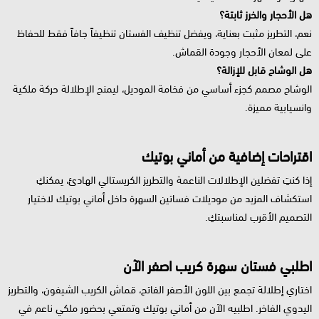
هل الأحجار والخرز ثابتة؟
نعم، التطريز مثبت بعناية، ويفضل تنظيف الفستان تنظيفاً جافاً فقط للحفاظ
على لمعان الأحجار وجودة القماش.
هل الوشاح قابل للإزالة؟
الوشاح مصمم كجزء أساسي من فخامة الموديل، ليمنح الإطلالة حركة ملكية
وانسيابية مميزة.
اقتراحات إضافية من أماني بوتيك
إذا كنتِ تفضلين الإطلالات الناعمة والتطريز الكريستالي الهادئ، يمكنكِ
استكشاف المزيد من موديلات فساتين السهرة داخل أماني بوتيك لاختيار
التصميم الأقرب لمناسبتكِ.
اطلبي فستان سهرة كريب اصفر الآن
اختاري إطلالة تجمع بين اللون الأصفر الفاتح، قماش الكريب الشيفون، والتطريز
اليدوي الفاخر. اطلبيه الآن من أماني بوتيك وتمتعي بحضور ملكي ناعم في