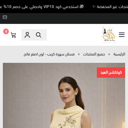
🎁 استخدمي كود VIP10 واحصلي على خصم 10% على جميع المنتجات غير المخفضة ✨
0
Amani’s Boutique
الرئيسية
جميع المنتجات
فستان سهرة كريب - لون اصفر فاتح
كولكشن العيد