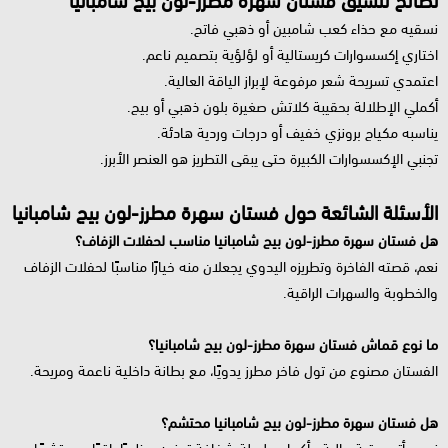
نصائح تنسيق فستان سهرة مطرز-لون بيج شامبانيا
نسقيه مع حذاء كعب شامبين أو ذهبي فاتح.
اختاري إكسسوارات كريستالية أو لؤلؤية بتصميم ناعم.
اعتمدي تسريحة شعر مرفوعة لإبراز الياقة العالية.
أكملي الإطلالة بحقيبة كلاتش صغيرة بلون ذهبي أو بيج.
يناسبه مكياج برونزي خفيف أو درجات وردية هادئة.
تجنبي الإكسسوارات الكبيرة حتى يبقى التطريز هو العنصر الأبرز.
الأسئلة الشائعة حول فستان سهرة مطرز-لون بيج شامبانيا
هل فستان سهرة مطرز-لون بيج شامبانيا مناسب لحفلات الزفاف؟
نعم، قصته الفاخرة وتطريزه اليدوي يجعلان منه خيارًا مناسبًا لحفلات الزفاف
والخطوبة والسهرات الراقية.
ما نوع قماش فستان سهرة مطرز-لون بيج شامبانيا؟
الفستان مصنوع من تول فاخر مطرز يدويًا، مع بطانة داخلية ناعمة ومريحة.
هل فستان سهرة مطرز-لون بيج شامبانيا محتشم؟