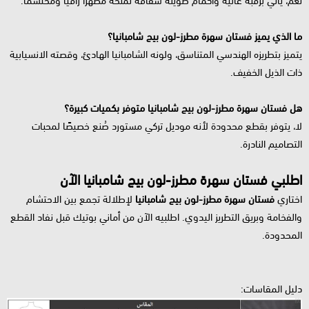
نعم، يأتي برقبة عالية وأكمام طويلة شفافة تمنحه مظهرًا راقيًا ومحتشمًا.
ما الذي يميز فستان سهرة مطرز-لون بيج شامبانيا؟
يتميز بتطريزه الهندسي المتناسق، ولونه الشامبانيا الهادئ، وقصته الانسيابية
ذات الذيل الخفيف.
هل فستان سهرة مطرز-لون بيج شامبانيا متوفر بكميات كبيرة؟
لا، يتوفر بقطع محدودة لأنه موديل تركي مستورد صُنع خصيصًا لمحبات
التصاميم النادرة.
اطلبي فستان سهرة مطرز-لون بيج شامبانيا الآن
اختاري
فستان سهرة مطرز-لون بيج شامبانيا
لإطلالة تجمع بين الاحتشام
والفخامة وبريق التطريز اليدوي. اطلبيه الآن من أماني بوتيك قبل نفاد القطع
المحدودة.
دليل المقاسات: