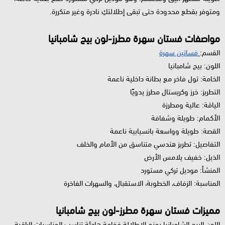
ومتوفر بقطع محدودة حتى تبقى إطلالتكِ نادرة وغير متكررة.
مواصفات فستان سهرة مطرز-لون بيج شامبانيا
القسم:
فساتين سهرة
اللون: بيج شامبانيا
الخامة: تول فاخر مع بطانة داخلية ناعمة
التطريز: خرز وكريستال مطرز يدويًا
الياقة: عالية ومطرزة
الأكمام: طويلة وشفافة
القصة: طويلة وواسعة بانسيابية ناعمة
التفاصيل: تطريز هندسي متناسق من الأمام والخلف
الذيل: خفيف يلامس الأرض
المنشأ: موديل تركي مستورد
المناسبة: الزفاف، الخطوبة، الاستقبال، والسهرات الفاخرة
مميزات فستان سهرة مطرز-لون بيج شامبانيا
اللون البيج الشامبانيا يمنح الإطلالة فخامة هادئة تناسب المناسبات الراقية.