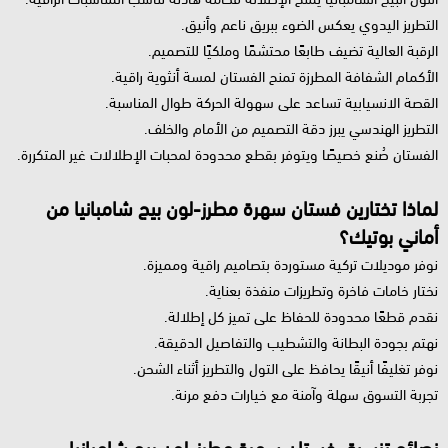
التطريز اليدوي يعكس الضوء ببريق ناعم وأنيق.
الرقبة العالية تضيف طابعًا محتشمًا وملكيًا للتصميم.
الأكمام الشفافة المطرزة تمنح الفستان لمسة أنثوية راقية.
القصة الانسيابية تساعد على سهولة الحركة طوال المناسبة.
التطريز الهندسي يبرز دقة التصميم من الأمام والخلف.
الفستان صُنع خصيصًا ويتوفر بقطع محدودة لمحبات الإطلالات غير المتكررة.
لماذا تختارين فستان سهرة مطرز-لون بيج شامبانيا من
أماني بوتيك؟
نوفر موديلات تركية مستوردة بتصاميم راقية ومميزة.
نختار خامات فاخرة وتطريزات منفذة بعناية.
نقدم قطعًا محدودة للحفاظ على تميز كل إطلالة.
نهتم بجودة البطانة والتشطيب والتفاصيل الدقيقة.
نوفر تغليفًا أنيقًا يحافظ على التول والتطريز أثناء الشحن.
تجربة التسوق سهلة وآمنة مع خيارات دفع مرنة.