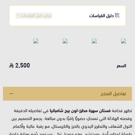
دليل القياسات
عرض دليل القياسات
2,500
السعر
تفاصيل المنتج
تظهر فخامة
فستان سهرة مطرز-لون بيج شامبانيا
في تفاصيله الدقيقة
وقصته الهادئة التي تمنحكِ حضورًا راقيًا بدون مبالغة. يجمع التصميم بين
التول الشفاف والتطريز اليدوي بالخرز والكريستال، مع رقبة عالية وأكمام
طويلة لمظهر أنيق ومحتشم. وهو موديل تركي مستورد صُنع بعناية خاصة،