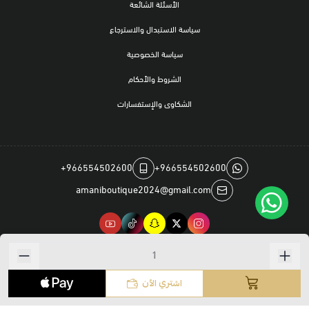
الأسئلة الشائعة
سياسة الاستبدال والاسترجاع
سياسة الخصوصية
الشروط والأحكام
الشكاوى والإستفسارات
+966554502600
+966554502600
amaniboutique2024@gmail.com
صنع بإتقان على | 2026
منصة سلة
اشتري الآن