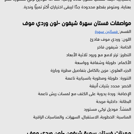
بعناية، ومتوفر بقطع محدودة جدًا ليبقى اختياركِ أكثر تميزًا وندرة.
مواصفات فستان سهرة شيفون -لون وردي موف
القسم:
فساتين سهرة
اللون: وردي موف هادئ
الخامة: شيفون فاخر
التطريز: ترتر لامع مع ورود ثلاثية الأبعاد
الأكمام: طويلة وشفافة وواسعة
الجزء العلوي: مزين بالكامل بتفاصيل مطرزة وبارزة
التنورة: طويلة ومطوية بانسيابية ناعمة
الخصر: محدد بثنيات أنيقة
الإضافة: وردة يدوية على الكتف مع لمسات ريش ناعمة
البطانة: داخلية مريحة
المنشأ: موديل تركي مستورد
المناسبة: الخطوبة، الاستقبال، السهرات، والمناسبات الراقية
مميزات فستان سهرة شيفون -لون وردي موف