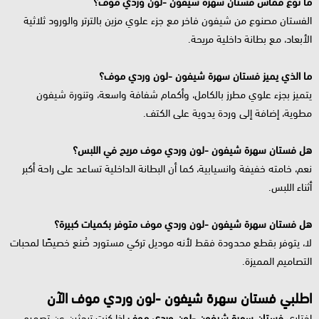
ما نوع قماش فستان سهرة شيفون -لون وردي موف؟
الفستان مصنوع من شيفون فاخر مع جزء علوي مزين بالترتر والورود ثلاثية
الأبعاد، مع بطانة داخلية مريحة.
ما الذي يميز فستان سهرة شيفون -لون وردي موف؟
يتميز بجزء علوي مطرز بالكامل، وأكمام شفافة واسعة، وتنورة شيفون
مطوية، إضافة إلى وردة يدوية على الكتف.
هل فستان سهرة شيفون -لون وردي موف مريح في اللبس؟
نعم، خامته خفيفة وانسيابية، كما أن البطانة الداخلية تساعد على راحة أكبر
أثناء اللبس.
هل فستان سهرة شيفون -لون وردي موف متوفر بكميات كبيرة؟
لا، يتوفر بقطع محدودة فقط لأنه موديل تركي مستورد صُنع خصيصًا لمحبات
التصاميم المميزة.
اطلبي فستان سهرة شيفون -لون وردي موف الآن
اختاري
فستان سهرة شيفون -لون وردي موف
إذا كنتِ تبحثين عن تصميم