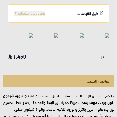
دليل القياسات
عرض دليل القياسات
1,450
السعر
تفاصيل المنتج
إذا كنتِ تفضلين الإطلالات الناعمة بتفاصيل لافتة، فإن
فستان سهرة شيفون
-لون وردي موف
يمنحكِ مزيجًا جميلًا بين الرقة والفخامة. يجمع هذا التصميم
بين جزء علوي مزين بالترتر والورود ثلاثية الأبعاد، وتنورة شيفون مطوية
بانسيابية أنيقة تمنحكِ حضورًا هادئًا وراقيًا. كما أنه موديل تركي مستورد صُنع