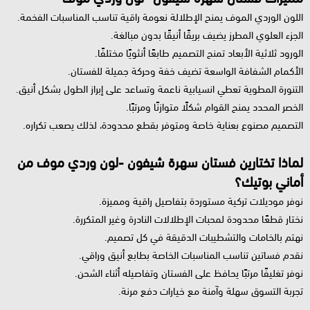
اللون الوردي الموف يمنح الإطلالة نعومة راقية تناسب المناسبات الفخمة.
الجزء العلوي المطرز يضيف بريقًا أنيقًا بدون مبالغة.
الورود ثلاثية الأبعاد تمنح التصميم طابعًا أنثويًا مختلفًا.
الأكمام الشفافة الواسعة تضيف خفة وحركة جميلة للفستان.
التنورة المطوية تعطي انسيابية ناعمة وتساعد على إبراز الطول بشكل أنيق.
الخصر المحدد يمنح القوام شكلًا متوازنًا ومرتبًا.
التصميم مصنوع بعناية خاصة ومتوفر بقطع محدودة، لذلك يصعب تكراره.
لماذا تختارين فستان سهرة شيفون -لون وردي موف من
أماني بوتيك؟
نوفر موديلات تركية مستوردة بتفاصيل راقية ومميزة.
نختار قطعًا محدودة لمحبات الإطلالات النادرة وغير المتكررة.
نهتم بالخامات والتشطيبات الدقيقة في كل تصميم.
نقدم فساتين تناسب المناسبات الخاصة بطابع أنيق وراقي.
نوفر تغليفًا مرتبًا يحافظ على الفستان وتفاصيله أثناء الشحن.
تجربة التسوق سهلة وآمنة مع خيارات دفع مرنة.