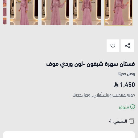
فستان سهرة شيفون -لون وردي موف
وصل حديثا
1,450
جميع منتجات بوتيك أماني ,
وصل حديثا ,
متوفر
المتبقي
4