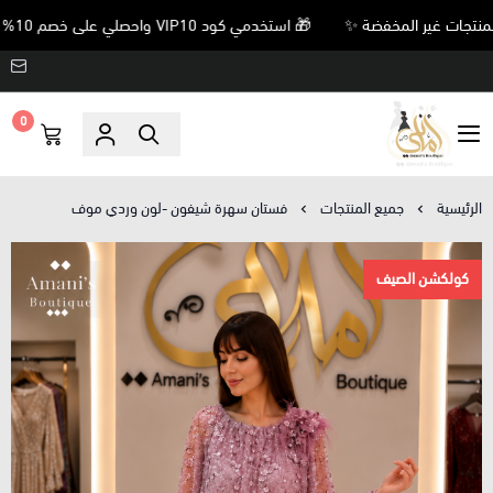
🎁 استخدمي كود VIP10 واحصلي على خصم 10% على جميع المنتجات غير المخفضة ✨
0
Amani’s Boutique
الرئيسية
جميع المنتجات
فستان سهرة شيفون -لون وردي موف
كولكشن الصيف