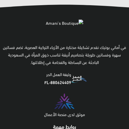
في أماني بوتيك نقدم تشكيلة مختارة من الأزياء التركية العصرية، تضم فساتين
سهرة وفساتين طويلة بتصاميم أنيقة تناسب ذوق المرأة في السعودية
الباحثة عن البساطة والفخامة في إطلالتها.
وثيقة العمل الحر
FL-880624409
موثق لدى منصة الأعمال
روابط مهمة