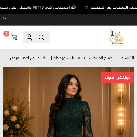
🎁 استخدمي كود VIP10 واحصلي على خصم 10% على جميع المنتجات غير المخفضة ✨
0
Amani’s Boutique
الرئيسية
جميع المنتجات
فستان سهرة طويل شك يد-لون اخضر زمردي
كولكشن الصيف