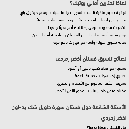
لماذا تختارين أماني بوتيك؟
نوفر تصاميم فاخرة تناسب السهرات والمناسبات الرسمية بذوق راقٍ.
نحرص على اختيار خامات عالية الجودة وتشطيبات دقيقة.
الكميات محدودة لتبقى إطلالتكِ أكثر تميزًا وتفردًا.
نوفر تغليفًا أنيقًا يحافظ على الفستان وتفاصيله أثناء الشحن.
تجربة تسوق سهلة وآمنة مع خيارات دفع مرنة.
نصائح تنسيق فستان أخضر زمردي
نسقيه مع حذاء كعب ذهبي أو أسود.
اختاري إكسسوارات ذهبية ناعمة.
تسريحة الشعر المرفوع تبرز الأكمام والتطريز.
مكياج عيون دافئ يناسب عمق اللون الأخضر.
الأسئلة الشائعة حول فستان سهرة طويل شك يد-لون
اخضر زمردي
هل الفستان مطرز يدويًا؟