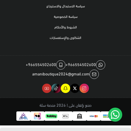
سياسة الاستبدال والاسترجاع
سياسة الخصوصية
الشروط والأحكام
الشكاوى والإستفسارات
+966554502600
+966554502600
amaniboutique2024@gmail.com
صنع بإتقان على | 2026
منصة سلة