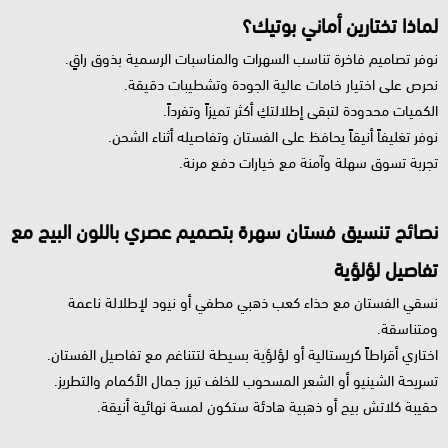
لماذا تختارين أماني بوتيك؟
نوفر تصاميم فاخرة تناسب السهرات والمناسبات الرسمية بذوق راقٍ.
نحرص على اختيار خامات عالية الجودة وتشطيبات دقيقة.
الكميات محدودة لتبقى إطلالتكِ أكثر تميزاً وتفرداً.
نوفر تغليفاً أنيقاً يحافظ على الفستان وتفاصيله أثناء الشحن.
تجربة تسوق سهلة وآمنة مع خيارات دفع مرنة.
نصائح تنسيق فستان سهرة بتصميم عصري باللون البيج مع
تفاصيل لؤلؤية
نسقي الفستان مع حذاء كعب ذهبي مطفي أو نيود لإطلالة ناعمة
ومتناسقة.
اختاري أقراطاً كريستالية أو لؤلؤية بسيطة لتتناغم مع تفاصيل الفستان.
تسريحة الشينيو أو الشعر المسحوب للخلف تبرز جمال الأكمام والتطريز.
حقيبة كلاتش بيج أو ذهبية هادئة ستكون لمسة نهائية أنيقة.