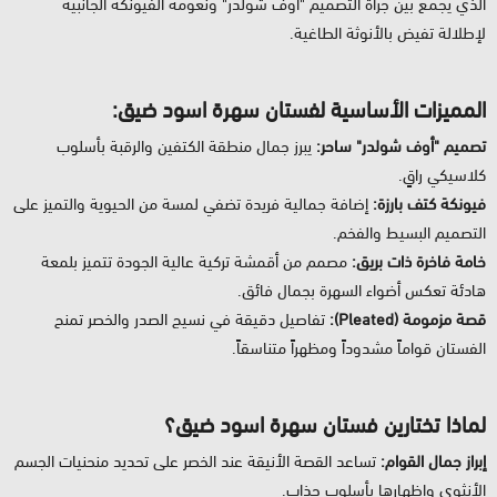
الذي يجمع بين جرأة التصميم "أوف شولدر" ونعومة الفيونكة الجانبية
لإطلالة تفيض بالأنوثة الطاغية.
المميزات الأساسية لفستان سهرة اسود ضيق:
تصميم "أوف شولدر" ساحر:
يبرز جمال منطقة الكتفين والرقبة بأسلوب
كلاسيكي راقٍ.
فيونكة كتف بارزة:
إضافة جمالية فريدة تضفي لمسة من الحيوية والتميز على
التصميم البسيط والفخم.
خامة فاخرة ذات بريق:
مصمم من أقمشة تركية عالية الجودة تتميز بلمعة
هادئة تعكس أضواء السهرة بجمال فائق.
قصة مزمومة (Pleated):
تفاصيل دقيقة في نسيج الصدر والخصر تمنح
الفستان قواماً مشدوداً ومظهراً متناسقاً.
لماذا تختارين فستان سهرة اسود ضيق؟
إبراز جمال القوام:
تساعد القصة الأنيقة عند الخصر على تحديد منحنيات الجسم
الأنثوي وإظهارها بأسلوب جذاب.