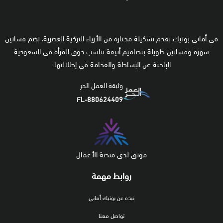
في أماني بوتيك نقدم تشكيلة مختارة من الأزياء التركية العصرية، تضم فساتين
سهرة وفساتين طويلة بتصاميم أنيقة تناسب ذوق المرأة في السعودية
الباحثة عن البساطة والفخامة في إطلالتها.
وثيقة العمل الحر
FL-880624409
موثق لدى منصة الأعمال
روابط مهمة
نبذه عن بوتيك أماني
تواصل معنا