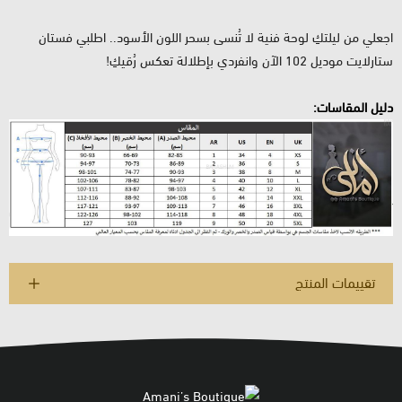
اجعلي من ليلتكِ لوحة فنية لا تُنسى بسحر اللون الأسود.. اطلبي فستان
ستارلايت موديل 102 الآن وانفردي بإطلالة تعكس رُقيكِ!
دليل المقاسات:
تقييمات المنتج