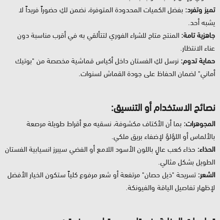
تميز وتفرد:
بفضل الكميات المحدودة المتوفرة، نضمن لكِ حضوراً فريداً لا
يشبه أحد.
جاهزية تامة:
المنتج متاح للشراء الفوري لتتألقي به في أقرب مناسبة دون
عناء الانتظار.
حماية تدوم:
نرسل لكِ الفستان داخل أكياس قماشية مخصصة من "بوتيك
أماني" لضمان الحفاظ على جودة القماش لسنوات.
نصائح الاستخدام أو التنسيق:
المجوهرات:
بما أن الأكتاف مكشوفة، نسقيه مع أقراط طويلة مرصعة
بالألماس أو اللؤلؤ لإضفاء بريق ملكي.
الحذاء:
حذاء كعب عالٍ باللون الأسود اللامع أو الفضي سيبرز انسيابية الفستان
الطويل بشكل مثالي.
الشعر:
تسريحة "ذيل حصان" مرتفعة أو شعر مرفوع كلياً ستكون الخيار الأفضل
لإظهار تفاصيل الياقة والفيونكة.