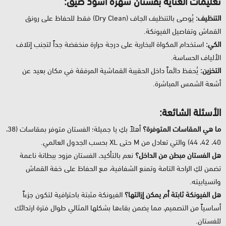
تعليمات العناية بفستان سهرة اسود ضيق:
التنظيف:
يُوصى بالتنظيف الجاف (Dry Clean) فقط للحفاظ على رونق
القماش وتفاصيل الفيونكة.
الكي:
استخدام المكواة البخارية على درجة حرارة منخفضة جداً لتجنب إتلاف
الألياف الحساسة.
التخزين:
يُحفظ دائماً داخل الحقيبة القماشية المرفقة في مكان بعيد عن
أشعة الشمس المباشرة.
الأسئلة الشائعة:
ما هي المقاسات المتوفرة؟
أهلاً بكِ يا جميلة؛ الفستان متوفر بمقاسات (38،
40، 42، 44) والتي تعادل من M حتى XL بحسب الجدول العالمي.
هل الفستان مبطن من الداخل؟
نعم بالتأكيد، الفستان مزود ببطانة ناعمة
تضمن لكِ الراحة التامة وتمنع الشفافية، مع الحفاظ على خفة القماش
وانسيابيته.
هل الفيونكة ثابتة أم يمكن إزالتها؟
الفيونكة مثبتة باحترافية لتكون جزءاً
أساسياً من التصميم، مما يضمن بقاءها بشكلها المثالي طوال فترة ارتدائك
للفستان.