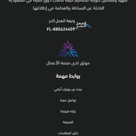
سهرة وفساتين طويلة بتصاميم أنيقة تناسب ذوق المرأة في السعودية
الباحثة عن البساطة والفخامة في إطلالتها.
وثيقة العمل الحر
FL-880624409
موثق لدى منصة الأعمال
روابط مهمة
نبذه عن بوتيك أماني
تواصل معنا
زياره فروعنا
المدونة
دليل المقاسات