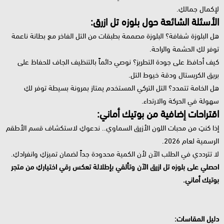
لإكمال جمالكِ.
الأسئلة الشائعة حول بلوزه تل ازرق:
هل البلوزة شفافة؟ البلوزة مصممة بطبقات من التل الفاخر مع بطانة ناعمة
توفر لكِ الحشمة والراحة.
كيف أحافظ على جودة التطريز؟ نوصي دائماً بالتنظيف الجاف للحفاظ على
بريق الكريستال ودقة خيوط التل.
هل الخامة تتمدد؟ التل التركي المستخدم يمتاز بمرونة بسيطة توفر لكِ
سهولة في الحركة والارتداء.
اقتراحات إضافية من بوتيك أماني:
إذا كنتِ من محبات اللون الأزرق السماوي.. ندعوكِ لاستكشاف قسم الأطقم
الرسمية لعام 2026.
لا تترددي في الطلب الآن لأن الكمية محدودة جداً لضمان تميزكِ وانفرادكِ.
احصلي على بلوزه تل ازرق الآن وتألقي بإطلالة تعكس رقي اختياركِ من متجر
بوتيك أماني.
دليل المقاسات: