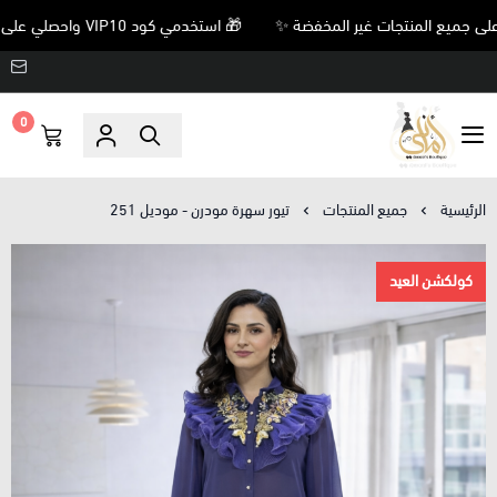
🎁 استخدمي كود VIP10 واحصلي على خصم 10% على جميع المنتجات غير المخفضة ✨
0
Amani’s Boutique
الرئيسية
جميع المنتجات
تيور سهرة مودرن - موديل 251
كولكشن العيد