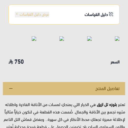
دليل القياسات
عرض دليل القياسات
750
السعر
تفاصيل المنتج
تعتبر
بلوزه تل ازرق
هي الخيار اللي يمنحكِ لمسات من الأناقة الفاخرة واطلاله
مثيره تجمع بين الأناقة والجمال. صُممت هذه القطعة في لتكون خياراً مثالياً
لإطلالة مميزة تجعلكِ محط الأنظار في كل سهرة.. وبفضل قماش التل الناعم
واللون السماوي الساحر راح تضمنين الحصول على قطعة فريدة وجذابة تُعتبر