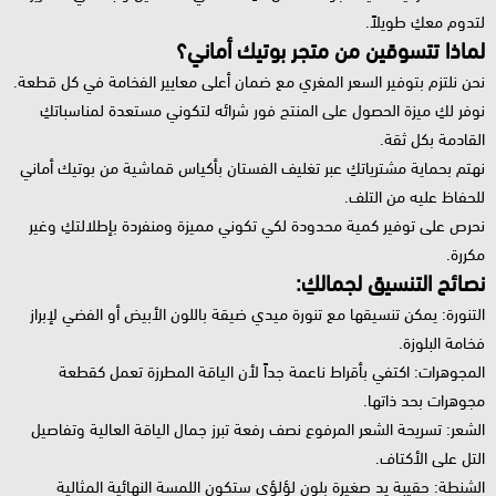
لتدوم معكِ طويلاً.
لماذا تتسوقين من متجر بوتيك أماني؟
نحن نلتزم بتوفير السعر المغري مع ضمان أعلى معايير الفخامة في كل قطعة.
نوفر لكِ ميزة الحصول على المنتج فور شرائه لتكوني مستعدة لمناسباتكِ
القادمة بكل ثقة.
نهتم بحماية مشترياتكِ عبر تغليف الفستان بأكياس قماشية من بوتيك أماني
للحفاظ عليه من التلف.
نحرص على توفير كمية محدودة لكي تكوني مميزة ومنفردة بإطلالتكِ وغير
مكررة.
نصائح التنسيق لجمالكِ:
التنورة: يمكن تنسيقها مع تنورة ميدي ضيقة باللون الأبيض أو الفضي لإبراز
فخامة البلوزة.
المجوهرات: اكتفي بأقراط ناعمة جداً لأن الياقة المطرزة تعمل كقطعة
مجوهرات بحد ذاتها.
الشعر: تسريحة الشعر المرفوع نصف رفعة تبرز جمال الياقة العالية وتفاصيل
التل على الأكتاف.
الشنطة: حقيبة يد صغيرة بلون لؤلؤي ستكون اللمسة النهائية المثالية