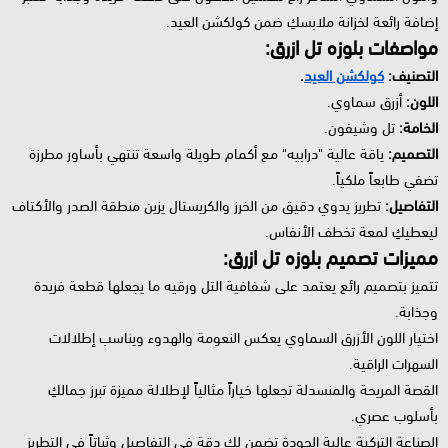
إضافة رائعة لخزانة ملابسكِ ضمن كولكشن العيد.
مواصفات بلوزه تل ازرق:
التصنيف:
كولكشن العيد
.
اللون:
أزرق سماوي.
الخامة:
تل وشيفون.
التصميم:
ياقة عالية "درابيه" مع أكمام طويلة واسعة تنتهي بأساور مطرزة
تضفي طابعاً ملكياً.
التفاصيل:
تطريز يدوي دقيق من الخرز والكريستال يزين منطقة الصدر والأكتاف
ليعطيكِ لمعة تخطف الأنفاس.
مميزات تصميم بلوزه تل ازرق:
تتميز بتصميم رائع يعتمد على شفافية التل ورقيه ما يجعلها قطعة فريدة
وجذابة.
اختيار اللون الأزرق السماوي يعكس النعومة والهدوء ويناسب إطلالات
السهرات الراقية.
القصة المريحة والمنسدلة تجعلها خياراً مثالياً لإطلالة مميزة تبرز جمالكِ
بأسلوب عصري.
الصناعة التركية عالية الجودة تضمن لكِ دقة في التفاصيل وثباتاً في التطريز