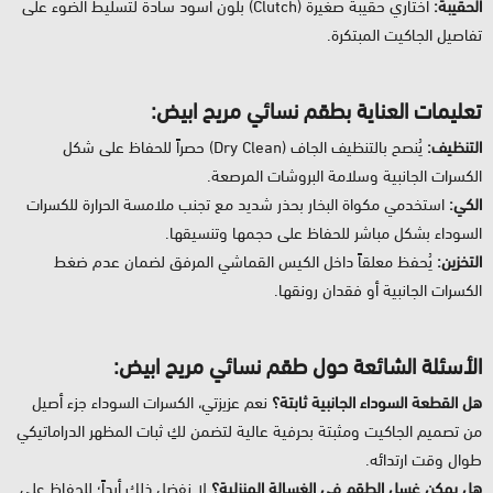
الحقيبة:
اختاري حقيبة صغيرة (Clutch) بلون أسود سادة لتسليط الضوء على
تفاصيل الجاكيت المبتكرة.
تعليمات العناية بطقم نسائي مريح ابيض:
التنظيف:
يُنصح بالتنظيف الجاف (Dry Clean) حصراً للحفاظ على شكل
الكسرات الجانبية وسلامة البروشات المرصعة.
الكي:
استخدمي مكواة البخار بحذر شديد مع تجنب ملامسة الحرارة للكسرات
السوداء بشكل مباشر للحفاظ على حجمها وتنسيقها.
التخزين:
يُحفظ معلقاً داخل الكيس القماشي المرفق لضمان عدم ضغط
الكسرات الجانبية أو فقدان رونقها.
الأسئلة الشائعة حول طقم نسائي مريح ابيض:
هل القطعة السوداء الجانبية ثابتة؟
نعم عزيزتي، الكسرات السوداء جزء أصيل
من تصميم الجاكيت ومثبتة بحرفية عالية لتضمن لكِ ثبات المظهر الدراماتيكي
طوال وقت ارتدائه.
هل يمكن غسل الطقم في الغسالة المنزلية؟
لا نفضل ذلك أبداً؛ للحفاظ على