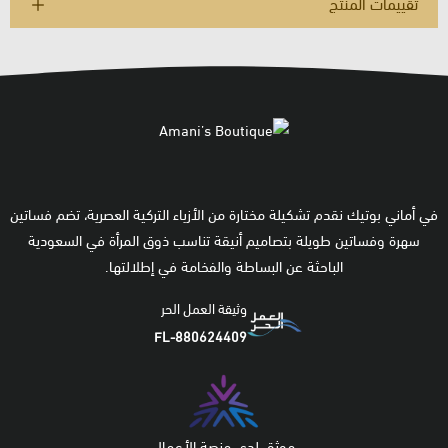
تقييمات المنتج
في أماني بوتيك نقدم تشكيلة مختارة من الأزياء التركية العصرية، تضم فساتين
سهرة وفساتين طويلة بتصاميم أنيقة تناسب ذوق المرأة في السعودية
الباحثة عن البساطة والفخامة في إطلالتها.
وثيقة العمل الحر
FL-880624409
موثق لدى منصة الأعمال