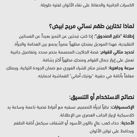
الكسرات الجانبية والحفاظ على نقاء الألوان لفترة طويلة.
لماذا تختارين طقم نسائي مريح ابيض؟
إطلالة "خارج الصندوق":
إذا كنتِ تبحثين عن التميز بعيداً عن الفساتين
التقليدية، فهذا الموديل يمنحكِ مظهراً عصرياً يجمع بين الفخامة والجرأة.
تحديد مثالي للقوام:
قصة الجاكيت المصممة بخصر محدد وتفاصيل جانبية
تعمل على إبراز جمال القوام ومنحكِ مظهراً أكثر رشاقة.
سرعة وجاهزية:
المنتج متاح للشراء الفوري مع ضمان الجودة التركية، ويصلكِ
مغلفاً بأناقة في حقيبة "بوتيك أماني" القماشية لحمايته.
نصائح الاستخدام أو التنسيق:
الإكسسوارات:
نظراً لجرأة التصميم، نسقيه مع أقراط فضية ناعمة وساعة يد
كلاسيكية لإبراز الجانب العصري من الإطلالة.
الأحذية:
حذاء كعب عالٍ باللون الأسود أو الشفاف سيكمل أناقة الطقم
ويحافظ على توازن الألوان.