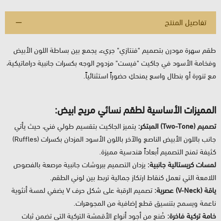
تفاصيل المنتج
طقم سهرة مودرن بتصميم "فنتازي" جريء، يجمع بين بساطة اللون الأبيض
وفخامة الأسود في جاكيت "فيست" مزدوج الوجه بكسرات جانبية دراماتيكية،
مع تنورة أو بنطال واسع يمنحكِ حضوراً استثنائياً.
المميزات الأساسية لطقم نسائي مريح ابيض:
تصميم (Two-Tone) المبتكر:
يتميز الجاكيت بتقسيم طولي فني، حيث يأتي
جانب باللون الأبيض الناصع والآخر باللون الأسود المزدان بكسرات (Ruffles)
كثيفة تمنح التصميم أبعاداً هندسية مميزة.
لمسات كريستالية جانبية:
يزدان التصميم ببروشات جانبية مرصعة بالفصوص
اللامعة التي تعمل كنقاط ارتكاز جمالية تربط بين لوني الطقم.
ياقة (V-Neck) عصرية:
تصميم الرقبة على شكل حرف V يضفي لمسة أنثوية
ناعمة ويسمح بتنسيق قطع إضافية من المجوهرات.
خامة تركية فاخرة:
صُنع من أجود أنواع الأقمشة التركية التي تضمن ثبات