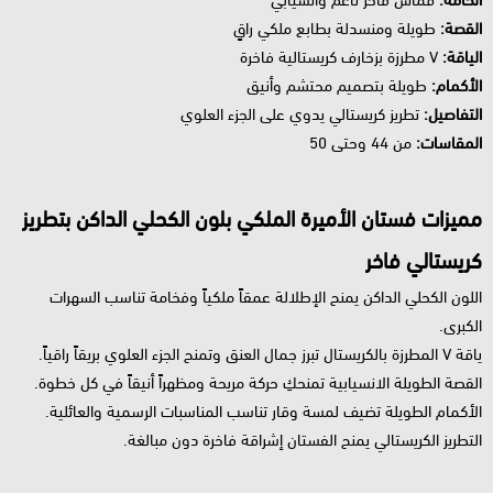
القصة:
طويلة ومنسدلة بطابع ملكي راقٍ
الياقة:
V مطرزة بزخارف كريستالية فاخرة
الأكمام:
طويلة بتصميم محتشم وأنيق
التفاصيل:
تطريز كريستالي يدوي على الجزء العلوي
المقاسات:
من 44 وحتى 50
مميزات فستان الأميرة الملكي بلون الكحلي الداكن بتطريز
كريستالي فاخر
اللون الكحلي الداكن يمنح الإطلالة عمقاً ملكياً وفخامة تناسب السهرات
الكبرى.
ياقة V المطرزة بالكريستال تبرز جمال العنق وتمنح الجزء العلوي بريقاً راقياً.
القصة الطويلة الانسيابية تمنحكِ حركة مريحة ومظهراً أنيقاً في كل خطوة.
الأكمام الطويلة تضيف لمسة وقار تناسب المناسبات الرسمية والعائلية.
التطريز الكريستالي يمنح الفستان إشراقة فاخرة دون مبالغة.