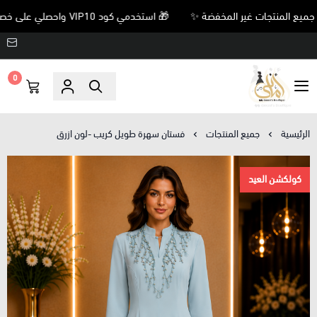
🎁 استخدمي كود VIP10 واحصلي على خصم 10% على جميع المنتجات غير المخفضة ✨
0
Amani’s Boutique
الرئيسية
جميع المنتجات
فستان سهرة طويل كريب -لون ازرق
كولكشن العيد