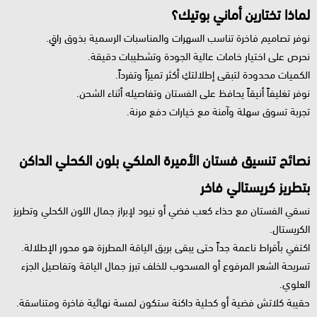
لماذا تختارين أماني بوتيك؟
نوفر تصاميم فاخرة تناسب السهرات والمناسبات الرسمية بذوق راقٍ.
نحرص على اختيار خامات عالية الجودة وتشطيبات دقيقة.
الكميات محدودة لتبقى إطلالتكِ أكثر تميزاً وتفرداً.
نوفر تغليفاً أنيقاً يحافظ على الفستان وتفاصيله أثناء الشحن.
تجربة تسوق سهلة وآمنة مع خيارات دفع مرنة.
نصائح تنسيق فستان الأميرة الملكي بلون الكحلي الداكن
بتطريز كريستالي فاخر
نسقي الفستان مع حذاء كعب فضي أو نيود لإبراز جمال اللون الكحلي وتطريز
الكريستال.
اكتفي بأقراط ناعمة جداً حتى يبقى بريق الياقة المطرزة هو محور الإطلالة.
تسريحة الشعر المرفوع أو المسحوب للخلف تبرز جمال الياقة وتفاصيل الجزء
العلوي.
حقيبة كلاتش فضية أو كحلية داكنة ستكون لمسة نهائية فاخرة ومتناسقة.