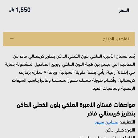
1,550
السعر
تفاصيل المنتج
يُعد فستان الأميرة الملكي بلون الكحلي الداكن بتطريز كريستالي فاخر من
التصاميم التي تجمع بين هيبة اللون الملكي وبريق التفاصيل المشغولة بعناية
في إطلالة راقية. يأتي بقصة طويلة انسيابية، وياقة V مطرزة بزخارف
كريستالية، وأكمام طويلة تمنحكِ حضوراً محتشماً وفاخراً يناسب السهرات
الرسمية ومناسبات العيد.
مواصفات فستان الأميرة الملكي بلون الكحلي الداكن
بتطريز كريستالي فاخر
التصنيف:
فساتين سهرة
اللون:
كحلي داكن
الخامة:
قماش فاخر ناعم وانسيابي