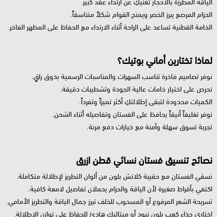
الياقة المطرزة بالأحجار تغنيكِ عن ارتداء عقد كبير.
الحزام المرصع يبرز الخصر ويمنح القوام شكلاً متناسقاً.
الخامة القطنية تساعد على الراحة أثناء الارتداء مع الحفاظ على المظهر الفاخر.
لماذا تختارين أماني بوتيك؟
نوفر تصاميم فاخرة تناسب السهرات والمناسبات الرسمية بذوق راقٍ.
نحرص على اختيار خامات عالية الجودة وتشطيبات دقيقة.
الكميات محدودة لتبقى إطلالتكِ أكثر تميزاً وتفرداً.
نوفر تغليفاً أنيقاً يحافظ على الفستان وتفاصيله أثناء الشحن.
تجربة تسوق سهلة وآمنة مع خيارات دفع مرنة.
نصائح تنسيق فستان نسائي قطن ازرق
نسقي الفستان مع حقيبة كلاتش بلون من ألوان التطريز لإطلالة متكاملة.
اكتفي بأقراط صغيرة لأن الياقة والحزام يحملان تفاصيل لامعة كافية.
تسريحة الشعر المرفوع أو المسحوب للخلف تبرز جمال الياقة والتطريز الأمامي.
اختاري حذاء كعب بلون نيود أو ميتاليك هادئ للحفاظ على توازن الإطلالة.