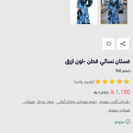
فستان نسائي قطن -لون ازرق
خصم 8%
(تقييم واحد)
1,150
1,250
جلابيات أخرى مميزة ,
جميع منتجات بوتيك أماني ,
وصل حديثا ,
فساتين ,
فساتين سهرة ,
متوفر