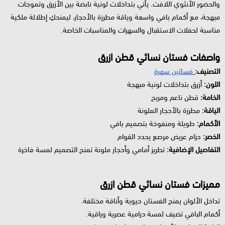
والحضور الأنثوي اللافت. يأتي بتداخلات لونية نابضة بين الأزرق وتموجات
مبهجة، مع أكمام بافي واسعة وياقة مطرزة بالأحجار، ليمنحكِ إطلالة ملكية
مناسبة لحفلات الاستقبال والسهرات والمناسبات الخاصة.
واصفات فستان نسائي قطن ازرق
التصنيف:
فساتين سهرة
اللون:
أزرق بتداخلات لونية مبهجة
الخامة:
قطن ناعم ومريح
الياقة:
مطرزة بالأحجار الملونة
الأكمام:
طويلة ومنفوخة بتصميم بافي
الخصر:
حزام عريض مرصع يحدد القوام
التفاصيل الإضافية:
تطريز أمامي وأحجار ملونة تمنح التصميم لمسة فاخرة
مميزات فستان نسائي قطن ازرق
تداخل الألوان يمنح الفستان حيوية وأناقة مختلفة.
أكمام البافي تضيف لمسة درامية عصرية وراقية.