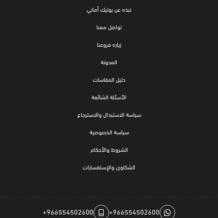
نبذه عن بوتيك أماني
تواصل معنا
زياره فروعنا
المدونة
دليل المقاسات
الأسئلة الشائعة
سياسة الاستبدال والاسترجاع
سياسة الخصوصية
الشروط والأحكام
الشكاوى والإستفسارات
+966554502600
+966554502600