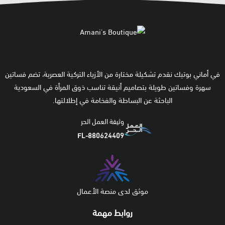
في أماني بوتيك نقدم تشكيلة مختارة من الأزياء التركية العصرية، تضم فساتين
سهرة وفساتين طويلة بتصاميم أنيقة تناسب ذوق المرأة في السعودية
الباحثة عن البساطة والفخامة في إطلالتها.
وثيقة العمل الحر
FL-880624409
موثق لدى منصة الأعمال
روابط مهمة