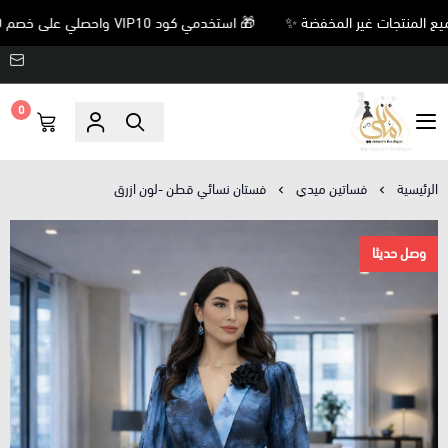
🎁 استخدمي كود VIP10 واحصلي على خصم 10% على جميع المنتجات غير المخفضة ✨
0
Amani’s Boutique
الرئيسية
فساتين ميدي
فستان نسائي قطن -لون ازرق
وصل حديثا