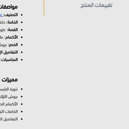
تقييمات المنتج
مواصفات
التصنيف:
ف
الخامة:
دانت
القصة:
طويل
الأكمام:
طوي
الخصر:
بروش 
التفاصيل ال
المناسبات:
م
مميزات ف
تنورة البليس
بروش اللؤل
الأكمام الط
الخامات التر
التفاصيل ا