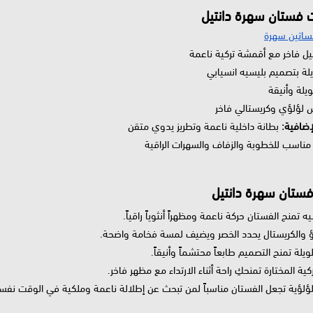
 فستان سهرة دانتيل
ساتين سهرة
يل فاخر مع أقمشة تركية ناعمة
ة بتصميم بليسيه انسيابي
لة وأنيقة
لؤلؤي وكريستالي فاخر
إضافية:
بطانة داخلية ناعمة وتطريز يدوي متقن
ناسب للخطوبة والزفاف والسهرات الراقية
ستان سهرة دانتيل
يه تمنح الفستان حركة ناعمة ومظهراً أنثوياً راقياً.
ؤ والكريستال يحدد الخصر ويضيف لمسة فخامة واضحة.
ويلة تمنح التصميم طابعاً محتشماً وأنيقاً.
كية المختارة تمنحكِ راحة أثناء الارتداء مع مظهر فاخر.
للؤلؤية تجعل الفستان مناسباً لمن تبحث عن إطلالة ناعمة وملكية في الوقت نفس