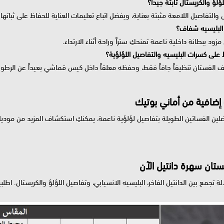
ؤلؤ والكريستال ثابتة جيداً؟
 والتفاصيل اللامعة مثبتة بعناية، ويفضل اتباع تعليمات العناية للحفاظ على ثباتها 
لبليسيه شفاف؟
مزود ببطانة داخلية ناعمة تمنحكِ ستراً وراحة أثناء الارتداء.
على كسرات البليسيه والتفاصيل اللؤلؤية؟
 الفستان تنظيفاً جافاً فقط، وحفظه معلقاً داخل كيس قماشي بعيداً عن الرطوب
 إضافية من أماني بوتيك
ضلين الفساتين الطويلة بتفاصيل لؤلؤية ناعمة، يمكنكِ استكشاف المزيد من موديل
تان سهرة دانتيل الآن
لة تجمع بين الدانتيل الفاخر، البليسيه الانسيابي، وتفاصيل اللؤلؤ والكريستال. اطل