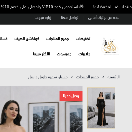
🎁 استخدمي كود VIP10 واحصلي على خصم 10% على جميع المنتجات غير المخفضة ✨
نبذه عن بوتيك أماني
تواصل معنا
زياره فروعنا
تخفيضات
جميع المنتجات
كولكشن الصيف
فسات
Amani’s Boutique
جلابيات
جمبسوت
الأكثر مبيعا
الرئيسية
جميع المنتجات
فستان سهرة طويل دانتيل
وصل حديثا