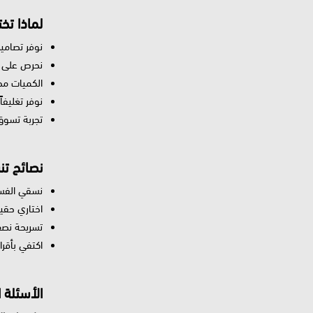
لماذا تخت
نوفر تصامي
نحرص على ا
الكميات محدو
نوفر تغليفا
تجربة تسوق
نصائح تن
نسقي الفست
اختاري حقي
تسريحة نصف 
اكتفي بأقرا
الأسئلة 