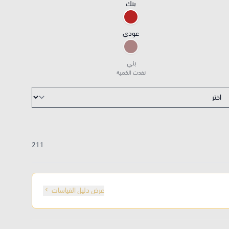
بنك
عودي
بني
نفدت الكمية
211
عرض دليل القياسات