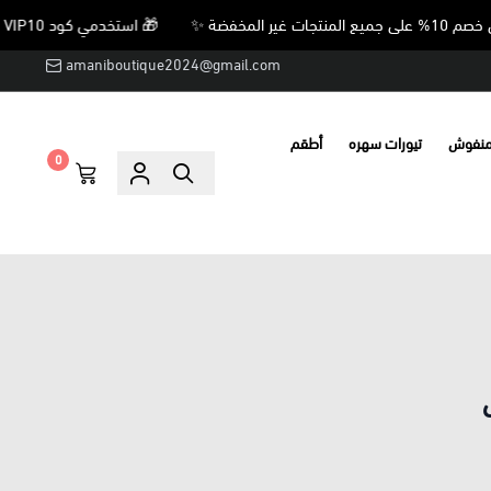
🎁 استخدمي كود VIP10 واحصلي على خصم 10% على جميع المنتجات غير المخفضة ✨
amaniboutique2024@gmail.com
منفوش
تيورات سهره
أطقم
0