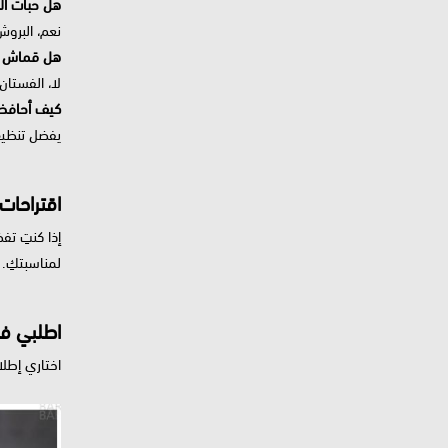
هل حبات الل
نعم، البروش
هل قماش ا
لا، الفستان 
كيف أحافظ 
يفضل تنظيف
اقتراحات
إذا كنتِ تف
لمناسبتكِ.
اطلبي فس
اختاري إطلا