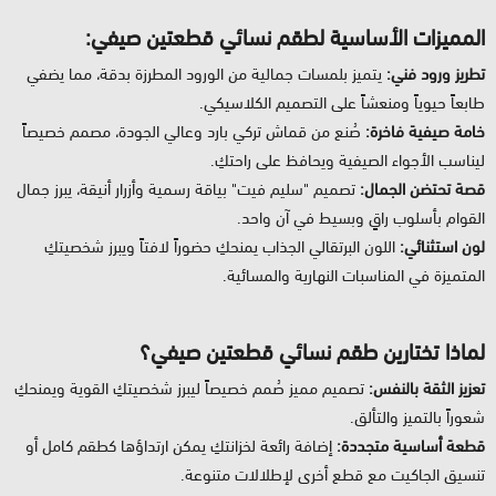
المميزات الأساسية لطقم نسائي قطعتين صيفي:
تطريز ورود فني:
يتميز بلمسات جمالية من الورود المطرزة بدقة، مما يضفي
طابعاً حيوياً ومنعشاً على التصميم الكلاسيكي.
خامة صيفية فاخرة:
صُنع من قماش تركي بارد وعالي الجودة، مصمم خصيصاً
ليناسب الأجواء الصيفية ويحافظ على راحتكِ.
قصة تحتضن الجمال:
تصميم "سليم فيت" بياقة رسمية وأزرار أنيقة، يبرز جمال
القوام بأسلوب راقٍ وبسيط في آن واحد.
لون استثنائي:
اللون البرتقالي الجذاب يمنحكِ حضوراً لافتاً ويبرز شخصيتكِ
المتميزة في المناسبات النهارية والمسائية.
لماذا تختارين طقم نسائي قطعتين صيفي؟
تعزيز الثقة بالنفس:
تصميم مميز صُمم خصيصاً ليبرز شخصيتكِ القوية ويمنحكِ
شعوراً بالتميز والتألق.
قطعة أساسية متجددة:
إضافة رائعة لخزانتكِ يمكن ارتداؤها كطقم كامل أو
تنسيق الجاكيت مع قطع أخرى لإطلالات متنوعة.