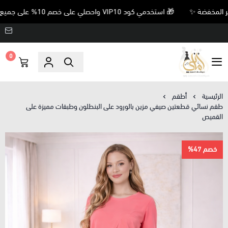
🎁 استخدمي كود VIP10 واحصلي على خصم 10% على جميع المنتجات غير المخفضة ✨
0
Amani’s Boutique
الرئيسية
أطقم
طقم نسائي قطعتين صيفي مزين بالورود على البنطلون وطبقات مميزة على
القميص
خصم 47%