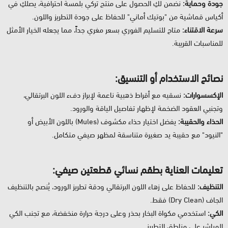
جودة وحماية:
نضمن لكِ الحصول على منتج تركي بلمسة احترافية، يصلكِ في
أكياس قماشية من "بوتيك أماني" للحفاظ على جودة التطريز واللون.
سرعة الاقتناء:
متاح للتسليم الفوري بسعر مغري جداً، مما يجعله الخيار الأمثل
للمناسبات القريبة.
نصائح الاستخدام أو التنسيق:
الإكسسوارات:
نسقيه مع أقراط ذهبية ناعمة لإبراز دفء اللون البرتقالي،
وتجنبي العقود الضخمة لإظهار تفاصيل الياقة والورود.
الحذاء والحقيبة:
يفضل اختيار حذاء مكشوف (Mules) باللون الأبيض أو
"النيود" مع حقيبة يد صغيرة متناسقة لمظهر صيفي متكامل.
تعليمات العناية بطقم نسائي قطعتين صيفي:
التنظيف:
للحفاظ على زهاء اللون البرتقالي ودقة تطريز الورود، يُنصح بالتنظيف
الجاف (Dry Clean) فقط.
الكي:
استخدمي مكواة البخار بحذر وعلى درجة حرارة منخفضة، مع تجنب الكي
المباشر على مناطق التطريز.