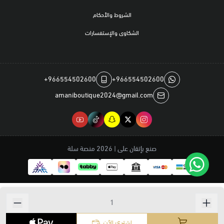
الشروط والأحكام
الشكاوى والإستفسارات
+966554502600
+966554502600
amaniboutique2024@gmail.com
صنع بإتقان على | 2026
منصة سلة
اشتري الآن