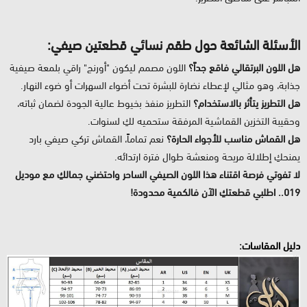
الأسئلة الشائعة حول طقم نسائي قطعتين صيفي:
هل اللون البرتقالي فاقع جداً؟
اللون مصمم ليكون "أورنج" راقي بلمعة صيفية
جذابة، وهو مثالي لإعطاء نضارة للبشرة تحت أضواء السهرات أو ضوء النهار.
هل التطريز يتأثر بالاستخدام؟
التطريز منفذ بخيوط عالية الجودة لضمان ثباته،
وحقيبة التخزين القماشية المرفقة ستحميه لكِ لسنوات.
هل القماش مناسب للأجواء الحارة؟
نعم تماماً، القماش تركي صيفي بارد
يمنحكِ إطلالة مريحة ومنعشة طوال فترة ارتدائه.
لا تفوتي فرصة اقتناء هذا اللون الصيفي الساحر واحتضني جمالكِ مع موديل
019.. اطلبي قطعتكِ الآن فالكمية محدودة!
دليل المقاسات: