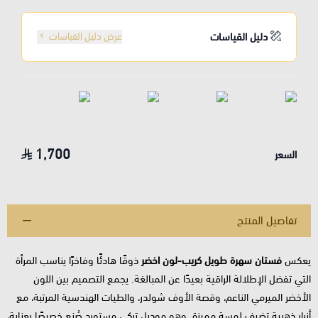
دليل القياسات
عرض دليل القياسات
1,700
السعر
تفاصيل المنتج
يعكس
فستان سهرة طويل كريب-لون اخضر
ذوقًا هادئًا وفاخرًا يناسب المرأة
التي تفضل الإطلالة الراقية بعيدًا عن المبالغة. يجمع التصميم بين اللون
الأخضر الميرمي الناعم، وقصة الأوف شولدر، والطيات الهندسية المرتبة، مع
أزرار ذهبية تضيف لمسة مميزة. وهو موديل تركي مستورد صُنع خصيصًا بعناية،