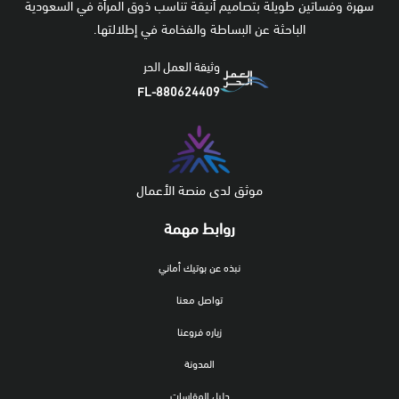
سهرة وفساتين طويلة بتصاميم أنيقة تناسب ذوق المرأة في السعودية
الباحثة عن البساطة والفخامة في إطلالتها.
وثيقة العمل الحر
FL-880624409
موثق لدى منصة الأعمال
روابط مهمة
نبذه عن بوتيك أماني
تواصل معنا
زياره فروعنا
المدونة
دليل المقاسات