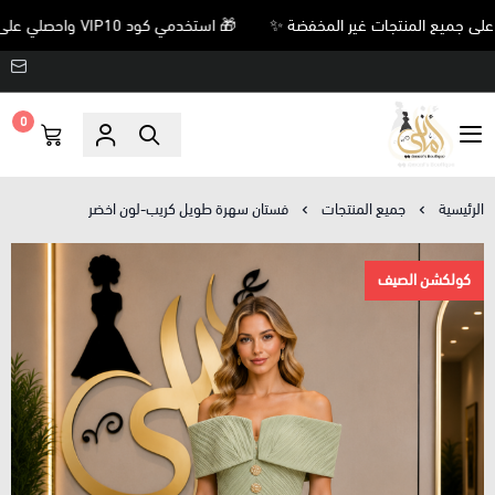
🎁 استخدمي كود VIP10 واحصلي على خصم 10% على جميع المنتجات غير المخفضة ✨
0
Amani’s Boutique
الرئيسية
جميع المنتجات
فستان سهرة طويل كريب-لون اخضر
كولكشن الصيف