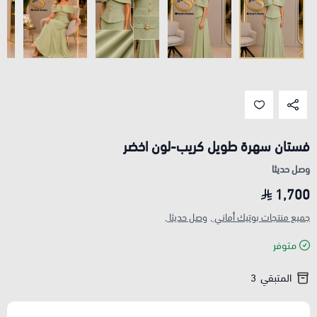
فستان سهرة طويل كريب-لون اخضر
وصل حديثا
1,700
جميع منتجات بوتيك أماني ,
وصل حديثا ,
متوفر
المتبقي
3