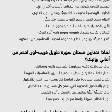
تصميم الأوف شولدر يبرز الأكتاف بأسلوب أنثوي راقٍ.
الطيات الهندسية تضيف شكلًا مرتبًا ومميزًا للجزء العلوي.
الحزام يحدد الخصر ويمنح القوام مظهرًا متناسقًا.
الأزرار الذهبية تضيف لمسة فاخرة بدون مبالغة.
قماش الكريب ينسدل بنعومة ويوفر راحة أثناء الحركة.
صُنع خصيصًا ويتوفر بقطع محدودة لمحبات التصاميم غير المتكررة.
لماذا تختارين فستان سهرة طويل كريب-لون اخضر من
أماني بوتيك؟
نوفر موديلات تركية مستوردة بتصاميم راقية ومختلفة.
نختار خامات فاخرة وتشطيبات دقيقة تليق بالمناسبات المهمة.
نقدم قطعًا محدودة حتى تحافظ كل عميلة على تميز إطلالتها.
نهتم بالتفاصيل الصغيرة التي تمنح كل فستان طابعه الخاص.
نوفر تغليفًا أنيقًا يحافظ على الفستان أثناء الشحن.
تجربة الطلب سهلة وآمنة مع خيارات دفع مرنة.