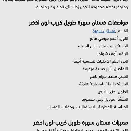
ومتوفر بقطع محدودة لتكون إطلالتكِ نادرة وغير متكررة.
مواصفات فستان سهرة طويل كريب-لون اخضر
القسم:
فساتين سهرة
اللون: أخضر ميرمي فاتح
الخامة: كريب فاخر عالي الجودة
الياقة: أوف شولدر
الجزء العلوي: طيات هندسية أنيقة
التفاصيل: أزرار ذهبية مزخرفة
الخصر: محدد بحزام ناعم
القصة: طويلة بانسيابية هادئة
الطول: حتى الأرض
المنشأ: موديل تركي مستورد
المناسبة: الخطوبة، الاستقبالات، وحفلات المساء
مميزات فستان سهرة طويل كريب-لون اخضر
اللون الأخضر الميرمي يمنح الإطلالة هدوءًا وأناقة عصرية.