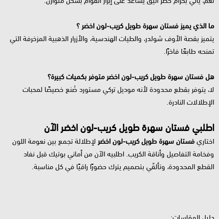
نعم، يأتي بحزام خصر أنيق يساعد على إبراز القوام بشكل متوازن.
ما الذي يميز فستان سهرة طويل كريب-لون اخضر ؟
يتميز بقصة الأوف شولدر، والطيات الهندسية، والأزرار الذهبية المزخرفة التي
تمنحه طابعًا فاخرًا.
هل فستان سهرة طويل كريب-لون اخضر متوفر بكميات كبيرة؟
لا، يتوفر بقطع محدودة لأنه موديل تركي مستورد صُنع خصيصًا لمحبات
الإطلالات النادرة.
اطلبي فستان سهرة طويل كريب-لون اخضر الآن
اختاري
فستان سهرة طويل كريب-لون اخضر
لإطلالة تجمع بين نعومة اللون
وفخامة التفاصيل وأناقة الكريب. اطلبيه الآن من أماني بوتيك قبل نفاد
القطع المحدودة، وتألقّي بتصميم يترك حضورًا راقيًا في كل مناسبة.
دليل المقاسات: