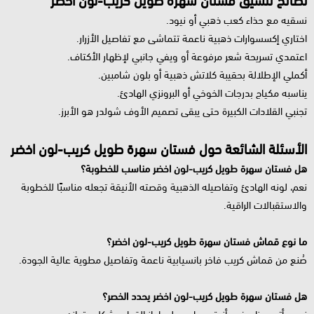
نصائح تنسيق فستان سهرة طويل كريب-لون اخضر
نسقيه مع حذاء كعب ذهبي أو نيود.
اختاري إكسسوارات ذهبية ناعمة تتماشى مع تفاصيل الأزرار.
اعتمدي تسريحة شعر مرفوعة أو ويفي جانبي لإظهار الأكتاف.
أكملي الإطلالة بحقيبة كلاتش ذهبية أو بلون شامبين.
يناسبه مكياج بدرجات الخوخي أو البرونزي الهادئ.
تجنبي القلادات الكبيرة حتى يبقى تصميم الأوف شولدر هو الأبرز.
الأسئلة الشائعة حول فستان سهرة طويل كريب-لون اخضر
هل فستان سهرة طويل كريب-لون اخضر مناسب للخطوبة؟
نعم، لونه الهادئ وتفاصيله الذهبية وقصته الأنيقة تجعله مناسبًا للخطوبة
والاستقبالات الراقية.
ما نوع قماش فستان سهرة طويل كريب-لون اخضر؟
صُنع من قماش كريب فاخر بانسيابية ناعمة وتفاصيل مطوية عالية الجودة.
هل فستان سهرة طويل كريب-لون اخضر يحدد الخصر؟