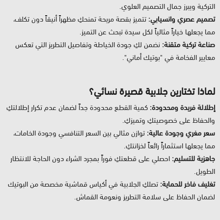
التركية ويبرز جمال التصميم العلوي.
تصميم عصري وانسيابي:
تتميز بقصة مريحة تمنحكِ مظهراً أنيقاً دون تكلف،
مما يجعلها خياراً مثالياً لكل سيدة تبحث عن التميز.
صناعة تركية متقنة:
نضمن لكِ جودة الخياطة وتفاصيل التطريز التي تعكس
معايير الفخامة في "بوتيك أماني".
لماذا تختارين جلابية قصيرة نسائي؟
إطلالة فريدة ومحدودة:
كمية القطع محدودة جداً لضمان عدم تكرار إطلالتكِ
والحفاظ على خصوصيتكِ وتميزكِ.
سعر مغري وجودة عالية:
توازن مثالي بين السعر التنافسي وجودة الخامات،
مما يجعلها استثماراً رائعاً لخزانتكِ.
جاهزية للتسليم:
احصلي على قطعتكِ فوراً بمجرد الشراء دون الحاجة للانتظار
الطويل.
تغليف فاخر للحماية:
تصلكِ الجلابية في أكياس قماشية مخصصة من البوتيك
لضمان الحفاظ على سلامة التطريز ونعومة القماش.