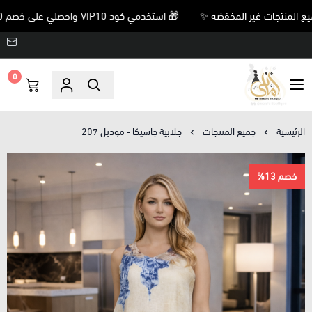
🎁 استخدمي كود VIP10 واحصلي على خصم 10% على جميع المنتجات غير المخفضة ✨
0
Amani’s Boutique
الرئيسية
جميع المنتجات
جلابية جاسيكا - موديل 207
خصم 13%