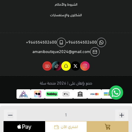
الشروط والأحكام
الشكاوى والإستفسارات
+966554502600
+966554502600
amaniboutique2024@gmail.com
صنع بإتقان على | 2026
منصة سلة
اشتري الآن