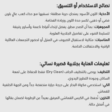
نصائح الاستخدام أو التنسيق:
الأحذية:
اللون الأسود يمنحكِ حرية مطلقة؛ نسقيها مع حذاء كعب عالٍ بلون
فضي أو ذهبي لكسر حدة اللون وزيادة الفخامة.
المجوهرات:
بما أن الصدر مطرز، يفضل ارتداء أقراط ناعمة وأساور رقيقة
لتسليط الضوء على تفاصيل الجلابية العلوية.
المناسبات:
مثالية لاستقبال الضيوف في المنزل أو لحضور التجمعات العائلية
الراقية والاحتفالات الخاصة.
تعليمات العناية بجلابية قصيرة نسائي:
التنظيف:
يوصى بالتنظيف الجاف (Dry Clean) فقط للحفاظ على لمعة
الساتان وجودة التطريز اليدوي.
الكي:
استخدمي مكواة البخار على درجة حرارة منخفضة جداً ومن الجهة الخلفية
للقماش.
التخزين:
تُحفظ في الكيس القماشي المرفق بعيداً عن الرطوبة لضمان بقائها
في أفضل حالة.