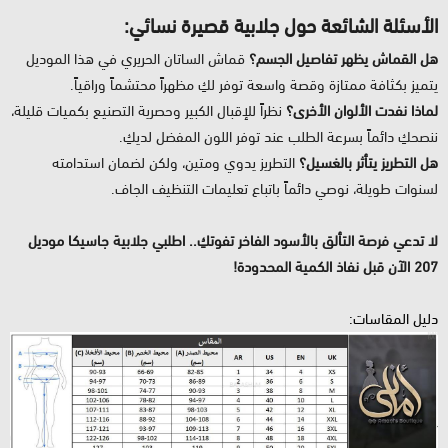
الأسئلة الشائعة حول جلابية قصيرة نسائي:
هل القماش يظهر تفاصيل الجسم؟
قماش الساتان الحريري في هذا الموديل
يتميز بكثافة ممتازة وقصة واسعة توفر لكِ مظهراً محتشماً وراقياً.
لماذا نفدت الألوان الأخرى؟
نظراً للإقبال الكبير وحصرية التصنيع بكميات قليلة،
ننصحكِ دائماً بسرعة الطلب عند توفر اللون المفضل لديكِ.
هل التطريز يتأثر بالغسيل؟
التطريز يدوي ومتين، ولكن لضمان استدامته
لسنوات طويلة، نوصي دائماً باتباع تعليمات التنظيف الجاف.
لا تدعي فرصة التألق بالأسود الفاخر تفوتكِ.. اطلبي جلابية جاسيكا موديل
207 الآن قبل نفاذ الكمية المحدودة!
دليل المقاسات: