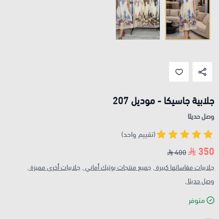
جلابية جاسيكا - موديل 207
وصل حديثا
(تقييم واحد)
350
400
جلابيات مقاساتها كبيرة ,
جميع منتجات بوتيك أماني ,
جلابيات أخرى مميزة ,
وصل حديثا ,
متوفر