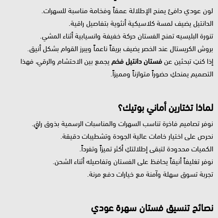
لون عودي دافئ يمنح الإطلالة عمقاً وفخامة مناسبة للسهرات.
الدانتيل يضيف لمسة كلاسيكية أنثوية بتفاصيل راقية.
تنورة البليسيه تمنح الفستان حركة خفيفة وانسيابية أثناء المشي.
بروش الكريستال عند الخصر يضيف بريقاً ناعماً ويبرز القوام بشكل أنيق.
إذا كنتِ تبحثين عن
فستان دانتيل فخم
يجمع بين الاحتشام والرقي، فهذا
التصميم يمنحكِ حضوراً متوازناً ومميزاً.
لماذا تختارين أماني بوتيك؟
نوفر تصاميم فاخرة تناسب السهرات والمناسبات الرسمية بذوق راقٍ.
نحرص على اختيار خامات عالية الجودة وتشطيبات دقيقة.
الكميات محدودة لتبقى إطلالتكِ أكثر تميزاً وتفرداً.
نوفر تغليفاً أنيقاً يحافظ على الفستان وتفاصيله أثناء الشحن.
تجربة تسوق سهلة وآمنة مع خيارات دفع مرنة.
نصائح تنسيق فستان سهرة عودي