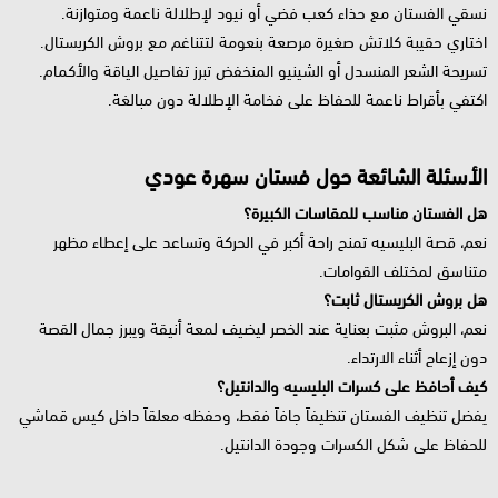
نسقي الفستان مع حذاء كعب فضي أو نيود لإطلالة ناعمة ومتوازنة.
اختاري حقيبة كلاتش صغيرة مرصعة بنعومة لتتناغم مع بروش الكريستال.
تسريحة الشعر المنسدل أو الشينيو المنخفض تبرز تفاصيل الياقة والأكمام.
اكتفي بأقراط ناعمة للحفاظ على فخامة الإطلالة دون مبالغة.
الأسئلة الشائعة حول فستان سهرة عودي
هل الفستان مناسب للمقاسات الكبيرة؟
نعم، قصة البليسيه تمنح راحة أكبر في الحركة وتساعد على إعطاء مظهر
متناسق لمختلف القوامات.
هل بروش الكريستال ثابت؟
نعم، البروش مثبت بعناية عند الخصر ليضيف لمعة أنيقة ويبرز جمال القصة
دون إزعاج أثناء الارتداء.
كيف أحافظ على كسرات البليسيه والدانتيل؟
يفضل تنظيف الفستان تنظيفاً جافاً فقط، وحفظه معلقاً داخل كيس قماشي
للحفاظ على شكل الكسرات وجودة الدانتيل.