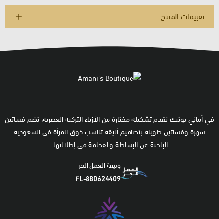
تقييمات المنتج
في أماني بوتيك نقدم تشكيلة مختارة من الأزياء التركية العصرية، تضم فساتين
سهرة وفساتين طويلة بتصاميم أنيقة تناسب ذوق المرأة في السعودية
الباحثة عن البساطة والفخامة في إطلالتها.
وثيقة العمل الحر
FL-880624409