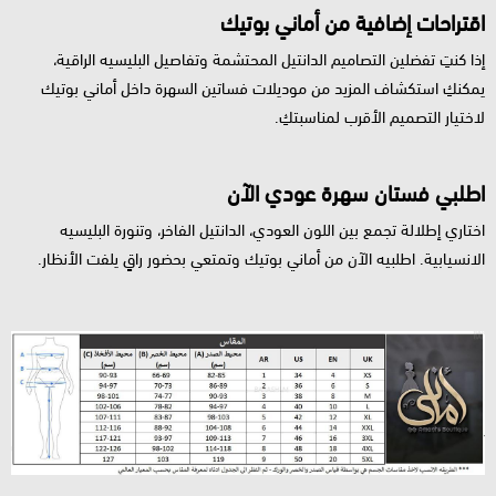
اقتراحات إضافية من أماني بوتيك
إذا كنتِ تفضلين التصاميم الدانتيل المحتشمة وتفاصيل البليسيه الراقية،
يمكنكِ استكشاف المزيد من موديلات فساتين السهرة داخل أماني بوتيك
لاختيار التصميم الأقرب لمناسبتكِ.
اطلبي فستان سهرة عودي الآن
اختاري إطلالة تجمع بين اللون العودي، الدانتيل الفاخر، وتنورة البليسيه
الانسيابية. اطلبيه الآن من أماني بوتيك وتمتعي بحضور راقٍ يلفت الأنظار.