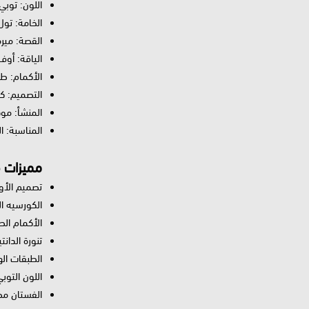
اللون: توبي
الخامة: تول
القصة: مي
الياقة: أو
الأكمام: ط
التصميم: ك
المنشأ: مو
المناسبة: ا
مميزات ف
تصميم الأو
الكورسيه ال
الأكمام ال
تنورة الدان
الطبقات اله
اللون التو
الفستان مص