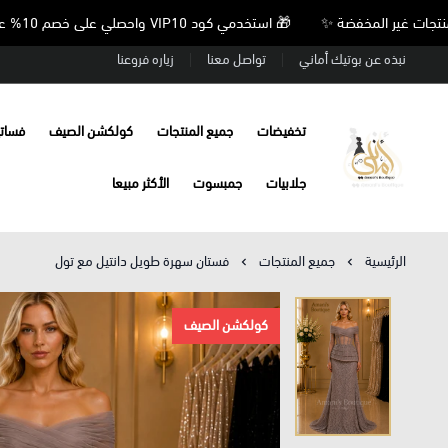
🎁 استخدمي كود VIP10 واحصلي على خصم 10% على جميع المنتجات غير المخفضة ✨
نبذه عن بوتيك أماني
تواصل معنا
زياره فروعنا
تخفيضات
جميع المنتجات
كولكشن الصيف
فسات
Amani’s Boutique
جلابيات
جمبسوت
الأكثر مبيعا
الرئيسية
جميع المنتجات
فستان سهرة طويل دانتيل مع تول
كولكشن الصيف