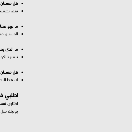
هل فستان س
نعم، تصميمه
ما نوع قما
الفستان مصن
ما الذي يم
يتميز بالكو
هل فستان س
لا، هذا ال
اطلبي فس
اختاري
فستا
بوتيك قبل 