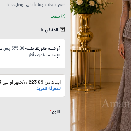
جميع منتجات بوتيك أماني ,
وصل حديثا ,
متوفر
المتبقي
5
575.00 ر.س
أو قسم فاتورتك بقيمة
عل
اعرف أكثر
الإسلامية
اللون
*