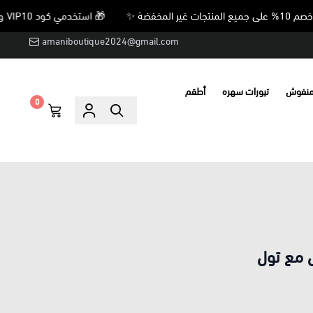
🎁 استخدمي كود VIP10 واحصلي على خصم 10% على جميع المنتجات غير المخفضة ✨
amaniboutique2024@gmail.com
منفوش
تيورات سهره
أطقم
0
 مع تول