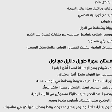
 رمادي فاخر
 فاخر ودانتيل مطرز عالي الجودة
رميد مع كورسيه هندسي
ف شولدر
ويلة وشفافة من التول
ورسيه شفاف بتفاصيل هندسية مع طبقات قصيرة عند الخصر
ديل تركي مستورد
لسهرات الفاخرة، حفلات الخطوبة، الزفاف، والمناسبات الرسمية
ستان سهرة طويل دانتيل مع تول
ف شولدر يمنح الإطلالة لمسة أنثوية راقية.
هندسي يبرز القوام بشكل أنيق ومتوازن.
طويلة الشفافة تضيف نعومة وفخامة في الوقت نفسه.
تيل بقصة ميرميد تعطي الفستان حضورًا ملكيًا لافتًا.
ندسية عند الخصر تضيف طابعًا مستوحًى من الأزياء الراقية.
بي الرمادي يظهر الفستان بأسلوب هادئ وفخم.
نوع بعناية خاصة ومتوفر بقطع محدودة، وهذا يمنحكِ تميزًا أكبر في مناسبتك.