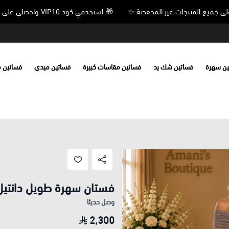
🎁 استخدمي كود VIP10 واحصلي على خصم 10% على جميع المنتجات غير المخفضة ✨
ين سهرة
فساتين شك يد
فساتين مقاسات كبيرة
فساتين ميدي
فساتين 
فستان سهرة طويل دانتيل
وصل حديثا
2,300