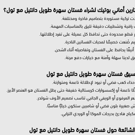
تارين أماني بوتيك لشراء فستان سهرة طويل دانتيل مع تول؟
ات تركية مستوردة بتصاميم فاخرة ومختلفة.
ت راقية وتشطيبات دقيقة تليق بالمناسبات المهمة.
ر قطع محدودة حتى تحافظ كل عميلة على تفرد إطلالتها.
 صُنعت خصيصًا لمحبات الفساتين النادرة.
ا أنيقًا يحافظ على الفستان وتفاصيله أثناء الشحن.
ق لدينا سهلة وآمنة مع خيارات دفع مرنة.
سيق فستان سهرة طويل دانتيل مع تول
ذاء كعب فضي أو نيود لإطلالة ناعمة ومتوازنة.
طًا ناعمة أو إكسسوارات كريستالية خفيفة حتى يظل الفستان هو العنصر الأبرز.
عر المرفوع أو الويفي الجانبي تناسب تصميم الأوف شولدر.
ش صغيرة بلون فضي أو شامبين ستكون خيارًا مناسبًا.
ياج هادئ بدرجات الموكا أو الوردي الترابي.
الشائعة حول فستان سهرة طويل دانتيل مع تول