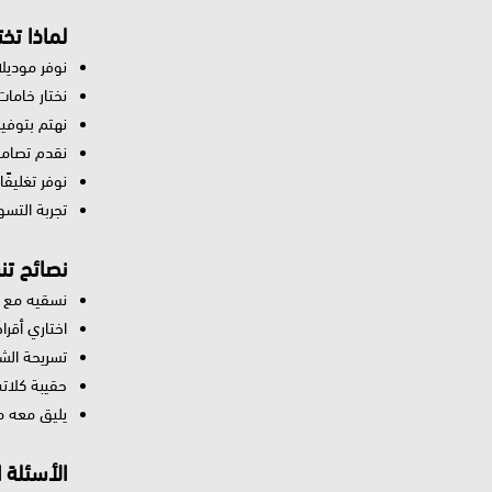
لماذا تخ
نوفر موديل
نختار خاما
نهتم بتوفي
نقدم تصاميم
نوفر تغليفً
تجربة التسو
نصائح تن
نسقيه مع ح
اختاري أقرا
تسريحة الش
حقيبة كلات
يليق معه مك
الأسئلة 