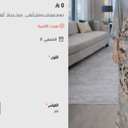
0
جميع منتجات بوتيك أماني ,
وصل حديثا ,
أطق
نفدت الكمية
المتبقي
0
اللون
*
القياس
*
اختر