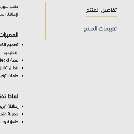
طقم سهرة "م
تفاصيل المنتج
لإطلالة عص
تقييمات المنتج
المميزات
تصميم الكش
التقليدية.
قصة (V-Neck) محددة:
بنطال "بالا
خامات تركية
لماذا تخ
إطلالة "بر
حصرية وتميز
جاهزية وسر