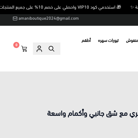
🎁 استخدمي كود VIP10 واحصلي على خصم 10% على جميع المنتجات غير المخفضة ✨
amaniboutique2024@gmail.com
منفوش
تيورات سهره
أطقم
0
ي مع شق جانبي وأكمام واسعة