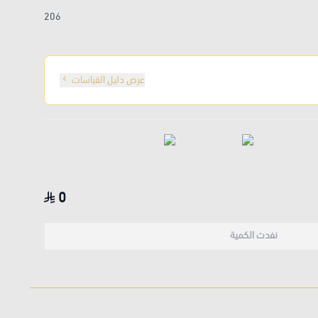
206
عرض دليل القياسات
0
نفدت الكمية