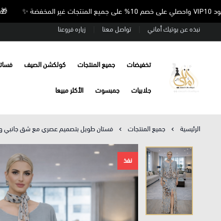
🎁 استخدمي كود VIP10 واحصلي على خصم 10% على 
نبذه عن بوتيك أماني
تواصل معنا
زياره فروعنا
تخفيضات
جميع المنتجات
كولكشن الصيف
فسات
Amani’s Boutique
جلابيات
جمبسوت
الأكثر مبيعا
الرئيسية
جميع المنتجات
فستان طويل بتصميم عصري مع شق جانبي و
نفذ