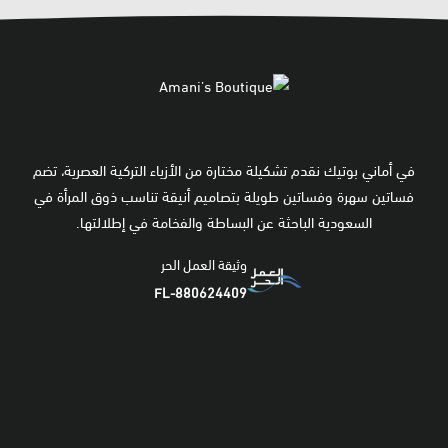
في أماني بوتيك نقدم تشكيلة مختارة من الأزياء التركية العصرية، تضم
فساتين سهرة وفساتين طويلة بتصاميم أنيقة تناسب ذوق المرأة في
السعودية الباحثة عن البساطة والفخامة في إطلالتها.
وثيقة العمل الحر
FL-880624409