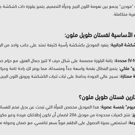
ودرن" يجمع بين نعومة اللون البيج وجرأة التصميم، يتميز ببلوزة ذات كشكشة جانب
رية متكاملة.
 الأساسية لفستان طويل ملون:
كشة الجانبية:
ياقة البلوزة مصممة على شكل حرف V لتبرز جمال العنق، مع حزام خصر مدمج يحدد القوام ويمنحكِ مظهراً أكثر رشاقة.
زو" ملكي:
يتميز البنطال بقصة واسعة جداً ومنسدلة، مما يوفر لكِ راحة تامة وحركة
 ممتازة:
نسيج عالي الجودة يحافظ على ثبات ثنيات الكشكشة ورونق اللون البيج،
تارين فستان طويل ملون؟
يميوم" بلمسة عصرية:
هذا الموديل مخصص للمرأة التي تبحث عن بديل فخم للفساتي
:
ننتج كميات محدودة من موديل 206 لضمان أن تكون إطلالتكِ فريدة وغير مكررة في مناسباتكِ الخاصة.
عة:
استمتعي بميزة الحصول على الطقم فوراً بسعر تنافسي، مع ضمان وصوله مغل