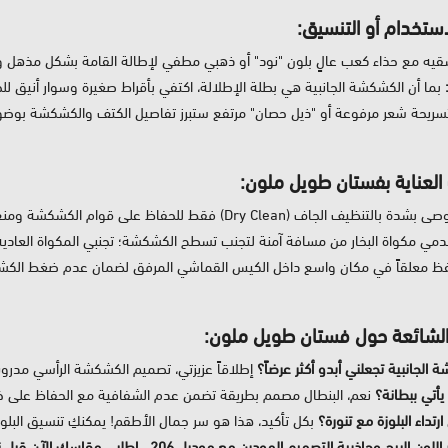
استخدام أو التنسيق:
يه مع حذاء كعب عالٍ بلون "نود" أو ذهبي مطفي لإطالة القامة بشكل مذهل وتن
بما أن الكشكشة الجانبية هي بطلة الإطلالة، اكتفي بأقراط صغيرة وسوار أنيق لل
ريحة شعر مرفوعة أو "ذيل حصان" مرتفع ستبرز تفاصيل الكتف والكشكشة بوضوح
العناية بفستان طويل ملون:
شدة بالتنظيف الجاف (Dry Clean) فقط للحفاظ على قوام الكشكشة ومنع تضرر ثنياتها اليدوية.
ي مكواة البخار من مسافة آمنة لتجنب تسطح الكشكشة؛ تجنبي المكواة العادية ال
فظ معلقاً في مكان واسع داخل الكيس القماشي المرفق لضمان عدم ضغط الكش
الشائعة حول فستان طويل ملون:
الجانبية تجعلني أبدو أكثر عرضاً؟
إطلاقاً عزيزتي، تصميم الكشكشة الرأسي مدروس
يأتي ببطانة؟
نعم، البنطال مصمم بطريقة تضمن عدم الشفافية مع الحفاظ على خفة
رتداء البلوزة مع تنورة؟
بكل تأكيد، هذا هو سر جمال الأطقم! يمكنكِ تنسيق البلوز
بيج وجاذبية التصميم المودرن مع موديل 206.. اطلبي مقاسكِ الآن قبل نفاذ القطع الأخيرة!