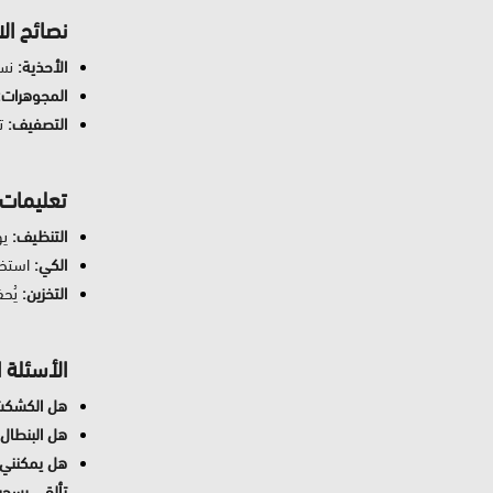
نصائح ال
الأحذية:
نسق
المجوهرات:
التصفيف:
تس
تعليمات 
التنظيف:
يوصى ب
الكي:
استخدم
التخزين:
يُح
الأسئلة 
هل الكشكشة 
هل البنطال 
هل يمكنني ا
تألقي بسحر اللون ال