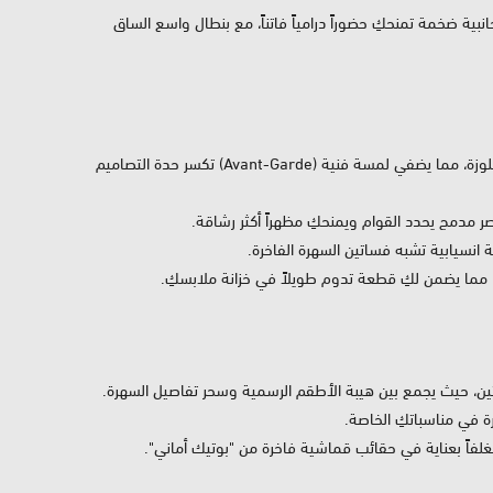
ية ضخمة تمنحكِ حضوراً درامياً فاتناً، مع بنطال واسع الساق
ينفرد الموديل بكشكشة رأسية كثيفة تمتد على جانب واحد من البلوزة، مما يضفي لمسة فنية (Avant-Garde) تكسر حدة التصاميم
 انسيابية تشبه فساتين السهرة الفاخرة.
 مما يضمن لكِ قطعة تدوم طويلاً في خزانة ملابسكِ.
ن، حيث يجمع بين هيبة الأطقم الرسمية وسحر تفاصيل السهرة.
فاً بعناية في حقائب قماشية فاخرة من "بوتيك أماني".