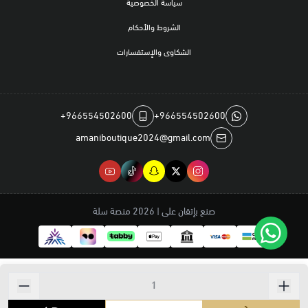
سياسة الخصوصية
الشروط والأحكام
الشكاوى والإستفسارات
+966554502600
+966554502600
amaniboutique2024@gmail.com
صنع بإتقان على | 2026
منصة سلة