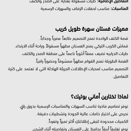
التفاصيل الإضافية:
طيات مشغولة بعناية على الصدر والكتف
المناسبات:
مناسب لحفلات الزفاف والسهرات الرسمية
مميزات فستان سهرة طويل كريب
قصة الكتف الواحدة تمنح التصميم طابعاً عصرياً وجذاباً.
قماش الكريب التركي يمنح الفستان مظهراً مسقولاً وراحة أثناء الارتداء.
طيات الدرابيه تضيف عمقاً أنثوياً ناعماً على منطقة الصدر والكتف.
القصة الطويلة تمنح القوام مظهراً ممشوقاً وحضوراً راقياً.
التصميم مناسب لمحبات الإطلالات الجريئة الهادئة التي لا تعتمد على كثرة
التفاصيل.
لماذا تختارين أماني بوتيك؟
نوفر تصاميم فاخرة تناسب السهرات والمناسبات الرسمية بذوق راقٍ.
نحرص على اختيار خامات عالية الجودة وتشطيبات دقيقة.
الكميات محدودة لتبقى إطلالتكِ أكثر تميزاً وتفرداً.
نوفر تغليفاً أنيقاً يحافظ على الفستان وتفاصيله أثناء الشحن.