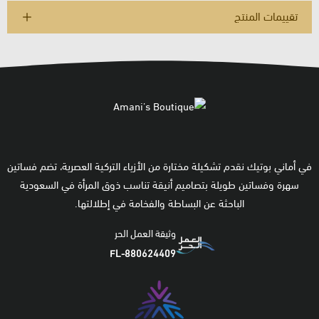
تقييمات المنتج
في أماني بوتيك نقدم تشكيلة مختارة من الأزياء التركية العصرية، تضم فساتين
سهرة وفساتين طويلة بتصاميم أنيقة تناسب ذوق المرأة في السعودية
الباحثة عن البساطة والفخامة في إطلالتها.
وثيقة العمل الحر
FL-880624409