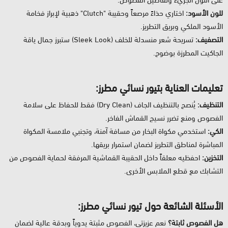
للون الأسود:
اختاري حذاءً مرصعاً وحقيبة "Clutch" ذهبية لإبراز فخامة
الأسود الملكي وبريق التطريز.
التصفيف:
تسريحة شعر منسدلة للخلف (Sleek Look) ستبرز جمال ياقة
الجاكيت المطرزة بوضوح.
تعليمات العناية بتيور نسائي مطرز:
التنظيف:
يُنصح بالتنظيف الجاف (Dry Clean) فقط للحفاظ على سلامة
الفصوص ومنع تضرر نسيج القماش الفاخر.
الكي:
استخدمي مكواة البخار من مسافة آمنة، وتجنبي ملامسة المكواة
المباشرة لمناطق التطريز لضمان استمرار بريقها.
التخزين:
احفظيه معلقاً داخل الحقيبة القماشية المرفقة لحماية الفصوص من
التشابك مع قطع الملابس الأخرى.
الأسئلة الشائعة حول تيور نسائي مطرز:
هل الفصوص ثابتة؟
نعم عزيزتي، الفصوص مثبتة يدوياً وبدقة عالية لضمان