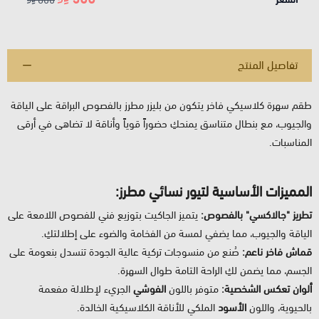
تفاصيل المنتج
طقم سهرة كلاسيكي فاخر يتكون من بليزر مطرز بالفصوص البراقة على الياقة
والجيوب، مع بنطال متناسق يمنحكِ حضوراً قوياً وأناقة لا تضاهى في أرقى
المناسبات.
المميزات الأساسية لتيور نسائي مطرز:
تطريز "جالاكسي" بالفصوص:
يتميز الجاكيت بتوزيع فني للفصوص اللامعة على
الياقة والجيوب، مما يضفي لمسة من الفخامة والضوء على إطلالتكِ.
قماش فاخر ناعم:
صُنع من منسوجات تركية عالية الجودة تنسدل بنعومة على
الجسم، مما يضمن لكِ الراحة التامة طوال السهرة.
ألوان تعكس الشخصية:
متوفر باللون
الفوشي
الجريء لإطلالة مفعمة
بالحيوية، واللون
الأسود
الملكي للأناقة الكلاسيكية الخالدة.