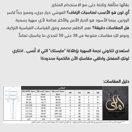
بقائها متألقة وثابتة حتى مع الاستخدام المتكرر.
أي لون هو الأنسب لمناسبات الزفاف؟
الفوشي خيار جريء ومميز جداً لكسر
الروتين، بينما الأسود هو الخيار الآمن والأكثر فخامة لأي سهرة رسمية.
هل المقاسات دقيقة؟
نعم، الطقم مصمم وفق القياسات القياسية التركية،
ونوفر لكِ مقاسات متنوعة من 38 حتى 50 لتجدي ما يناسبكِ تماماً.
استعدي لتكوني نجمة السهرة بإطلالة "مايستك" التي لا تُنسى.. اختاري
لونكِ المفضل واطلبي مقاسكِ الآن فالكمية محدودة!
دليل المقاسات: