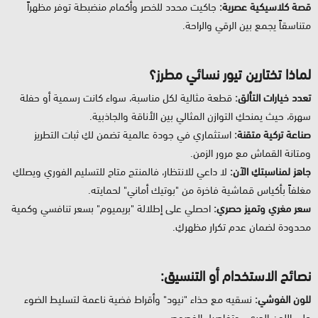
قصة كلاسيكية عصرية:
جاكيت محدد للخصر وأكمام منضبطة توفر مظهراً
متناسقاً يجمع بين الرقي والراحة.
لماذا تختارين تيور نسائي مطرز؟
تعدد خيارات التألق:
قطعة مثالية لكل مناسبة، سواء كانت رسمية أو حفلة
سهرة، حيث يمنحكِ التوازن المثالي بين الأناقة والجاذبية.
صناعة تركية متقنة:
استثماري في جودة عالمية تضمن لكِ ثبات التطريز
ومتانة القماش مع مرور الزمن.
جاهز لمناسبتكِ الآن:
لا داعي للانتظار، فالمنتج متاح للتسليم الفوري ويصلكِ
مغلفاً بأكياس قماشية فاخرة من "بوتيك أماني" لحمايته.
سعر مغري وتميز حصري:
احصلي على إطلالة "بريميوم" بسعر تنافسي وكمية
محدودة لضمان عدم تكرار مظهركِ.
نصائح الاستخدام أو التنسيق:
للون الفوشي:
نسقيه مع حذاء "نيود" وأقراط فضية ناعمة لتسليط الضوء
على اللون الجريء وتفاصيل الفصوص.