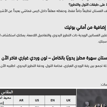
على طبقات التول والتطريز؟
 الفستان تنظيفاً جافاً فقط، وحفظه معلقاً داخل كيس قماشي بعيداً عن الأشياء 
 إضافية من أماني بوتيك
ضلين الفساتين الوردية ذات التطريز اليدوي والتفاصيل اللامعة، يمكنكِ استكشاف 
سبتكِ.
تان سهرة مطرز يدويًا بالكامل – لون وردي غباري فاخر الآن
لة تجمع بين رقة الوردي الغباري، فخامة التول، ودقة التطريز اليدوي. اطلبيه ال
سات: