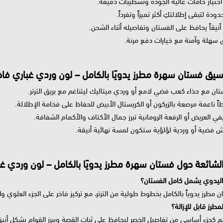
ختيار خامات عالية الجودة وتشطيبات دقيقة.
دة لتبقى إطلالتكِ أكثر تميزاً وتفرداً.
ً أنيقاً يحافظ على الفستان وتفاصيله أثناء الشحن.
 سهلة وآمنة مع خيارات دفع مرنة.
سيق فستان سهرة مطرز يدويًا بالكامل – لون وردي غباري فاخ
ان مع حذاء كعب فضي لامع أو وردي ميتاليك ليتناغم مع بريق الترتر.
طاً ناعمة مرصعة بالزركون أو الكريستال الأبيض للحفاظ على فخامة الإطلالة.
في العريض أو الرفعة الرومانية تبرز جمال الأكتاف والأكمام الشفافة.
ش فضية أو وردية لؤلؤية ستكون لمسة نهائية أنيقة.
الشائعة حول فستان سهرة مطرز يدويًا بالكامل – لون وردي غب
 اليدوي يشمل كامل الفستان؟
ن مطرز يدوياً بالكامل بخطوط طولية من الترتر، مع تركيز فاخر على الجزء العلوي وا
مطرز قابل للإزالة؟
م كجزء أساسي من تفاصيل الخصر ليحافظ على ثبات القصة ويبرز القوام بشكل أنيق