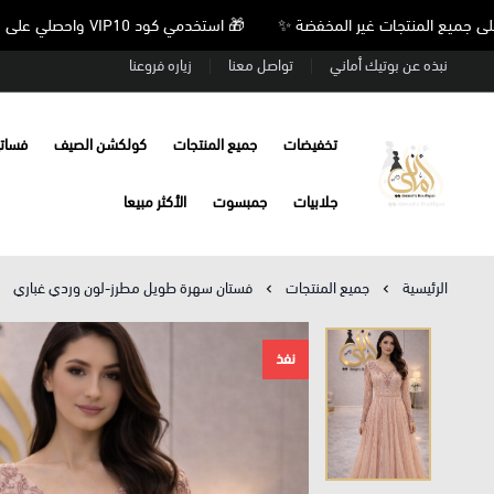
🎁 استخدمي كود VIP10 واحصلي على خصم 10% على جميع المنتجات غير المخفضة ✨
نبذه عن بوتيك أماني
تواصل معنا
زياره فروعنا
تخفيضات
جميع المنتجات
كولكشن الصيف
فسات
Amani’s Boutique
جلابيات
جمبسوت
الأكثر مبيعا
الرئيسية
جميع المنتجات
فستان سهرة طويل مطرز-لون وردي غباري
نفذ