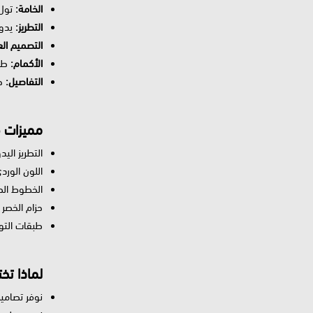
الخامة:
تول 
التطريز:
يدوي
التصميم ال
الأكمام:
طوي
التفاصيل:
حز
مميزات ف
التطريز ال
اللون الور
الخطوط الطو
حزام الخصر 
طبقات التو
لماذا تخت
نوفر تصامي