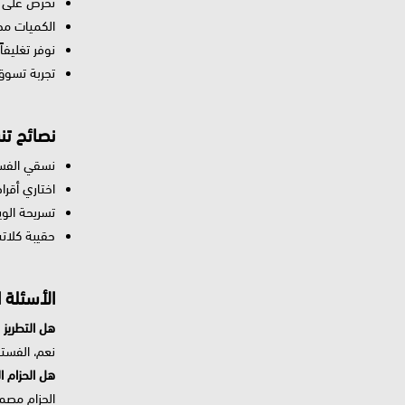
نحرص على ا
الكميات محدو
نوفر تغليفا
تجربة تسوق
نصائح تن
نسقي الفست
اختاري أقرا
تسريحة الوي
حقيبة كلات
الأسئلة 
هل التطريز
نعم، الفستا
هل الحزام ال
الحزام مصم