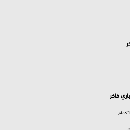
ر
اري فاخر
لأكمام.
.