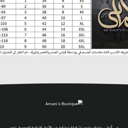
في أماني بوتيك نقدم تشكيلة مختارة من الأزياء التركية العصرية، تضم