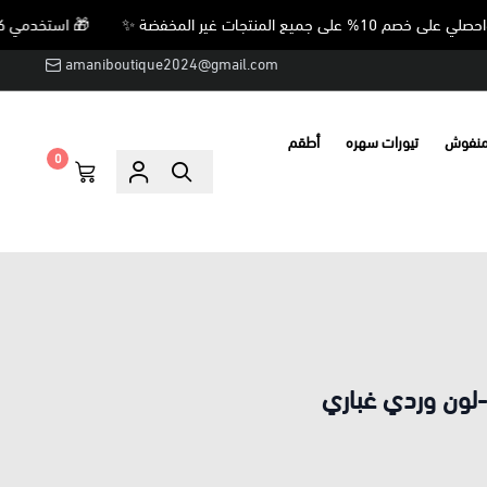
🎁 استخدمي كود VIP10 واحصلي على خصم 10% على جميع المنتجات غير المخفضة ✨
amaniboutique2024@gmail.com
منفوش
تيورات سهره
أطقم
0
لون وردي غباري