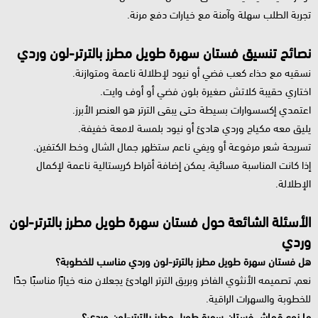
تجربة الطلب سهلة وآمنة مع خيارات دفع مرنة.
نصائح تنسيق فستان سهرة طويل مطرز بالترتر-لون وردي
نسقيه مع حذاء كعب فضي أو نيود لإطلالة ناعمة ومتوازنة.
اختاري حقيبة كلاتش صغيرة بلون فضي أو أوف وايت.
اعتمدي إكسسوارات بسيطة حتى يبقى الترتر هو العنصر الأبرز.
يليق معه مكياج وردي هادئ أو نيود بلمسة لامعة خفيفة.
تسريحة شعر مرفوعة أو ويفي ناعم ستظهر جمال الشال وخط الكتفين.
إذا كانت المناسبة مسائية، يمكن إضافة أقراط كريستالية ناعمة لإكمال
الإطلالة.
الأسئلة الشائعة حول فستان سهرة طويل مطرز بالترتر-لون
وردي
هل فستان سهرة طويل مطرز بالترتر-لون وردي مناسب للخطوبة؟
نعم، تصميمه الأنثوي الفاخر وبريق الترتر الهادئ يجعلان منه خيارًا مناسبًا جدًا
للخطوبة والسهرات الراقية.
ما نوع قماش فستان سهرة طويل مطرز بالترتر-لون وردي؟