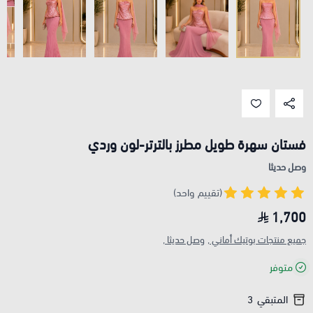
فستان سهرة طويل مطرز بالترتر-لون وردي
وصل حديثا
(تقييم واحد)
1,700
جميع منتجات بوتيك أماني ,
وصل حديثا ,
متوفر
المتبقي
3