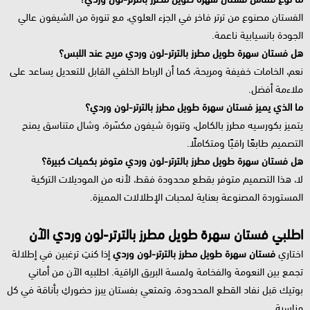
الفستان مصنوع من ترتر فاخر في الجزء العلوي، مع تنورة من الشيفون عالي
الجودة بانسيابية ناعمة.
هل فستان سهرة طويل مطرز بالترتر-لون وردي مريح عند اللبس؟
نعم، الخامات خفيفة ومريحة، كما أن الرباط الخلفي القابل للتعديل يساعد على
ملاءمة أفضل.
ما الذي يميز فستان سهرة طويل مطرز بالترتر-لون وردي؟
يتميز بكورسيه مطرز بالكامل، وتنورة شيفون مكسّرة، وشال متناسق يمنح
التصميم طابعًا راقيًا ومتكاملًا.
هل فستان سهرة طويل مطرز بالترتر-لون وردي متوفر بكميات كبيرة؟
لا، هذا التصميم متوفر بقطع محدودة فقط، لأنه من الموديلات التركية
المستوردة المصنوعة بعناية لمحبات الإطلالات المميزة.
اطلبي فستان سهرة طويل مطرز بالترتر-لون وردي الآن
اختاري
فستان سهرة طويل مطرز بالترتر-لون وردي
إذا كنتِ ترغبين في إطلالة
تجمع بين النعومة والفخامة ولمسة البريق الراقية. اطلبيه الآن من أماني
بوتيك قبل نفاد القطع المحدودة، وتمتعي بفستان يبرز حضوركِ بأناقة في كل
مناسبة.