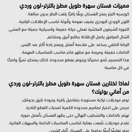
مميزات فستان سهرة طويل مطرز بالترتر-لون وردي
كورسيه الترتر يمنح الفستان بريقًا راقيًا يلفت النظر بدون مبالغة.
اللون الوردي البودري يضيف نعومة وأنوثة تناسب الإطلالات الراقية.
التنورة الشيفون المكسّرة تعطي حركة خفيفة وانسيابية جميلة مع المشي.
الشال المرافق يكمل الإطلالة بطابع أنيق ومتناغم.
الرباط الخلفي يساعد على ملاءمة أفضل ويمنح راحة أكثر عند اللبس.
الخامات خفيفة ومريحة مع مظهر فاخر مناسب للمناسبات المهمة.
هذا التصميم صُنع خصيصًا ويتوفر بقطع محدودة، لذلك يمنحكِ تميزًا واضحًا
في كل مناسبة.
لماذا تختارين فستان سهرة طويل مطرز بالترتر-لون وردي
من أماني بوتيك؟
نوفر موديلات تركية مستوردة بتفاصيل راقية وجودة تليق بذوقكِ.
نحرص على اختيار تصاميم محدودة الكمية لمحبات القطع النادرة.
نهتم بالخامات والتشطيب النهائي حتى يظهر الفستان بأفضل صورة.
نقدم موديلات صُنعت بعناية لتناسب المناسبات الخاصة والسهرات الفاخرة.
نوفر تغليفًا أنيقًا يحافظ على الفستان أثناء الشحن.