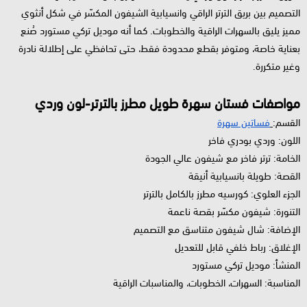
التصميم بين بريق الترتر الراقي وانسيابية الشيفون المكسّر في شكل أنثوي
مميز يليق بالسهرات الراقية والخطوبات. كما أنه موديل تركي مستورد صُنع
بعناية خاصة، ومتوفر بقطع محدودة فقط، حتى تحافظي على إطلالة نادرة
وغير متكررة.
مواصفات فستان سهرة طويل مطرز بالترتر-لون وردي
القسم:
فساتين سهرة
اللون: وردي بودري فاخر
الخامة: ترتر فاخر مع شيفون عالي الجودة
القصة: طويلة بانسيابية أنيقة
الجزء العلوي: كورسيه مطرز بالكامل بالترتر
التنورة: شيفون مكسّر بقصة ناعمة
الإضافة: شال شيفون متناسق مع التصميم
الإغلاق: رباط خلفي قابل للتعديل
المنشأ: موديل تركي مستورد
المناسبة: السهرات، الخطوبات، والمناسبات الراقية