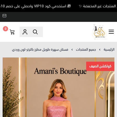
🎁 استخدمي كود VIP10 واحصلي على خصم 10% على جميع المنتجات غير المخفضة ✨
0
Amani’s Boutique
الرئيسية
جميع المنتجات
فستان سهرة طويل مطرز بالترتر-لون وردي
كولكشن الصيف