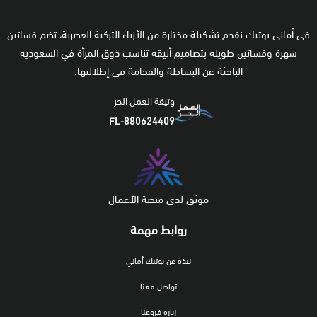
في أماني بوتيك نقدم تشكيلة مختارة من الأزياء التركية العصرية، تضم فساتين
سهرة وفساتين طويلة بتصاميم أنيقة تناسب ذوق المرأة في السعودية
الباحثة عن البساطة والفخامة في إطلالتها.
وثيقة العمل الحر
FL-880624409
موثق لدى منصة الأعمال
روابط مهمة
نبذه عن بوتيك أماني
تواصل معنا
زياره فروعنا