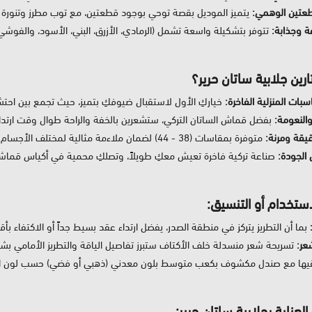
عتين الوهمي:
يتميز الموديل بقصة توحي بوجود قطعتين، مع توب مطرز وتنورة
ة وجذابة:
تتوفر بتشكيلة واسعة تشمل (الرمادي، الأزرق، البني، الأسود، والفوشي
ارين جلابية ساتان حرير؟
سبات المنزلية الفاخرة:
خياركِ الأول لاستقبال ضيوفكِ بتميز، حيث تجمع بين احتشا
النعومة:
بفضل قماش الساتان التركي، ستشعرين بالخفة والراحة طوال وقت ارتدائ
قة ومرنة:
متوفرة بمقاسات (38 - 44) لضمان ملاءمة مثالية لمختلف الأجسام بلمسة أنثوية طاغية.
 الجودة:
صناعة تركية فاخرة تعيش معكِ طويلاً، وتصلكِ محمية في أكياس قماشي
استخدام أو التنسيق:
بما أن التطريز يتركز في منطقة الصدر، يفضل ارتداء عقد بسيط جداً أو الاكتفاء بأقرا
عر:
تسريحة شعر منسدلة خلف الأكتاف ستبرز تفاصيل الياقة والتطريز الأمامي بش
ها مع صندل مكشوف بكعب متوسط بلون معدني (ذهبي أو فضي) حسب لون التطر
لعناية بجلابية ساتان حرير: