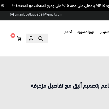
🎁 استخدمي كود VIP10 واحصلي على خصم 10% على جميع ال
amaniboutique2024@gmail.com
منفوش
تيورات سهره
أطقم
0
ناعم بتصميم أنيق مع تفاصيل مزخرفة