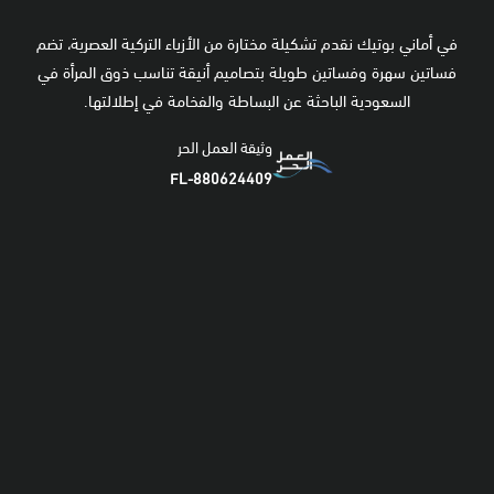
في أماني بوتيك نقدم تشكيلة مختارة من الأزياء التركية العصرية، تضم
فساتين سهرة وفساتين طويلة بتصاميم أنيقة تناسب ذوق المرأة في
السعودية الباحثة عن البساطة والفخامة في إطلالتها.
وثيقة العمل الحر
FL-880624409