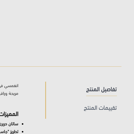
انغمسي في د
تفاصيل المنتج
مريحة وراقي
تقييمات المنتج
المميزات
ساتان حريري
تطريز "جاسي