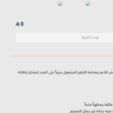
0
نفدت الكمية
ش الناعم وفخامة التطريز المشغول يدوياً على الصدر لتمنحكِ إطلالة
ئقة ومظهراً فخماً.
نية جذابة تبرز جمال التصميم.