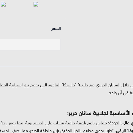
السعر
لال الساتان الحريري مع جلابية "جاسيكا" الفاخرة، التي تدمج بين انسيابية القما
ة في آن واحد.
 الأساسية لجلابية ساتان حرير:
 عالي الجودة:
قماش ناعم بلمعة خافتة ينساب على الجسم برقة، مما يوفر راحة فا
كا" الراقي:
تطريز يدوي مطعم بالخرز الدقيق يزين منطقة الصدر، مما يضفي لمسة ف