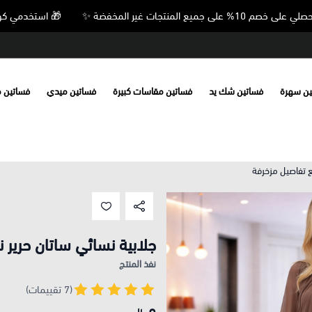
🎁 استخدمي كود VIP10 واحصلي على خصم 10% على جميع المنتجات غير المخفضة ✨
ين سهرة
فساتين شك يد
فساتين مقاسات كبيرة
فساتين ميدي
فساتين 
ع تفاصيل مزخرفة
جلابية نسائي ساتان حرير 
نفذ المنتج
(7 تقييمات)