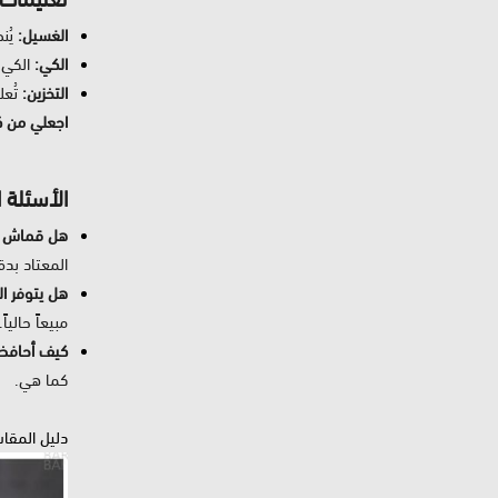
الغسيل:
يُن
الكي:
الكي 
التخزين:
تُعل
اجعلي من كل لح
الأسئلة 
هل قماش ال
المعتاد بدق
هل يتوفر الل
مبيعاً حالياً.
كيف أحافظ 
كما هي.
دليل المقا