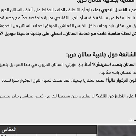
صح بـ
الغسيل اليدوي بماء بارد
أو التنظيف الجاف للحفاظ على ألياف الساتان الحرير
بالبخار فقط من مسافة كافية، أو الكي التقليدي بحرارة منخفضة جداً مع وضع ق
ق في مكان بارد وجاف داخل الكيس القماشي المرفق لحماية الساتان من الخدوش 
ظة مناسبة خاصة مع فخامة الساتان.. احصلي على جلابية جاسيكا موديل 157 الآن قبل نفاذ الكمية المحدودة!
الشائعة حول جلابية ساتان حرير:
ساتان يتمدد (ستريتش)؟
أهلاً بكِ عزيزتي؛ الساتان الحريري في هذا الموديل يتمي
ة لضمان راحة مثالية.
ون التركواز حالياً؟
نعتذر منكِ يا جميلة، لقد نفدت كمية اللون التركواز نظراً لشدة ا
على التطريز من التلف؟
لا تقلقي، نحن نشحنها لكِ في كيس قماشي فاخر يحميها، ونو
سات: