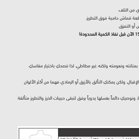
ي من التلف.
طعة قماش حامية فوق التطريز.
أو التمزق.
ز بمتانته ونعومته ولكنه غير مطاطي، لذا ننصحكِ باختيار مقاسكِ
لإقبال، ولكن يمكنكِ التألق بالأزرق أو الرمادي فهما من أكثر الألوان
صيكِ دائماً بغسلها يدوياً برفق لتبقى حبيبات الخرز والتطريز متألقة