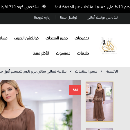
🎁 استخدمي كود VIP10 واحصلي على خصم 10% على جميع المنتجات غير المخفضة ✨
نبذه عن بوتيك أماني
تواصل معنا
زياره فروعنا
تخفيضات
جميع المنتجات
كولكشن الصيف
فسات
Amani’s Boutique
جلابيات
جمبسوت
الأكثر مبيعا
الرئيسية
جميع المنتجات
جلابية نسائي ساتان حرير ناعم بتصميم أنيق م
نفذ